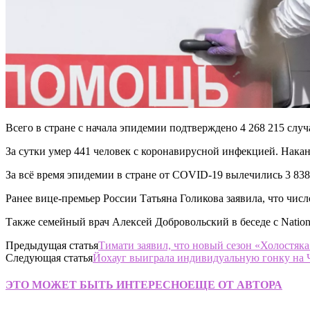
Всего в стране с начала эпидемии подтверждено 4 268 215 случ
За сутки умер 441 человек с коронавирусной инфекцией. Накан
За всё время эпидемии в стране от COVID-19 вылечились 3 838 
Ранее вице-премьер России Татьяна Голикова заявила, что числ
Также семейный врач Алексей Добровольский в беседе с Nati
Предыдущая статья
Тимати заявил, что новый сезон «Холостяк
Следующая статья
Йохауг выиграла индивидуальную гонку на
ЭТО МОЖЕТ БЫТЬ ИНТЕРЕСНО
ЕЩЕ ОТ АВТОРА