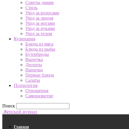
Советы дамам
Стиль
Уход за волосами
Уход за лицом
Уход за ногами
Уход за руками
Уход за телом
Кулинария
Блюда из мяса
Блюда из рыбы
Бутерброды
Выпечка
Десерты
Напитки
Первые блюда
Салаты
Психология
Отношения
Саморазвитие
Поиск
Женский журнал
Главная