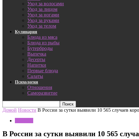
Уход за волосами
Уход за лицом
Уход за ногами
Уход за руками
Уход за телом
Кулинария
Блюда из мяса
Блюда из рыбы
Бутерброды
Выпечка
Десерты
Напитки
Первые блюда
Салаты
Психология
Отношения
Саморазвитие
Домой
Новости
В России за сутки выявили 10 565 случаев кор
Новости
В России за сутки выявили 10 565 случ