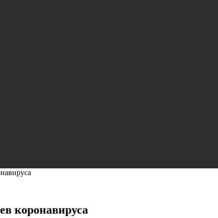
онавируса
аев коронавируса