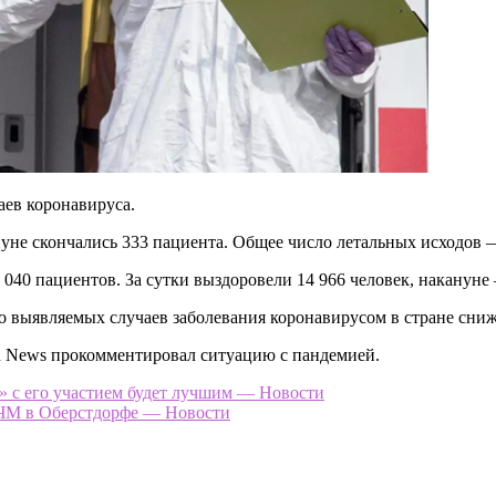
аев коронавируса.
уне скончались 333 пациента. Общее число летальных исходов —
040 пациентов. За сутки выздоровели 14 966 человек, накануне 
о выявляемых случаев заболевания коронавирусом в стране снижа
on News прокомментировал ситуацию с пандемией.
а» с его участием будет лучшим — Новости
 ЧМ в Оберстдорфе — Новости