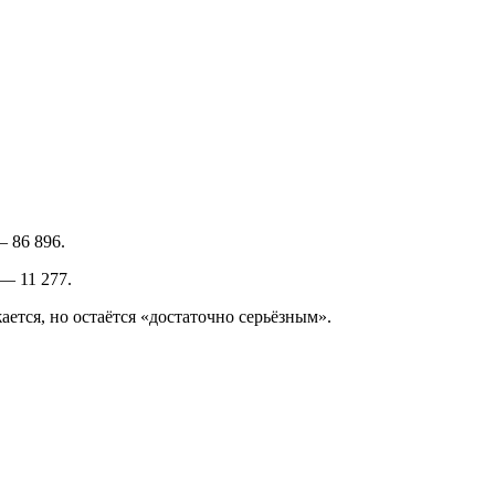
 86 896.
— 11 277.
ется, но остаётся «достаточно серьёзным».