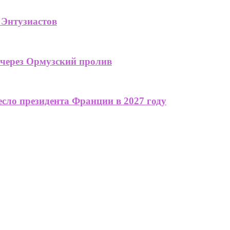
 Энтузиастов
 через Ормузский пролив
сло президента Франции в 2027 году