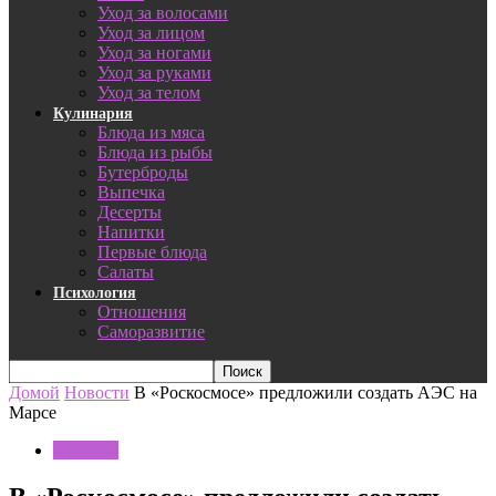
Уход за волосами
Уход за лицом
Уход за ногами
Уход за руками
Уход за телом
Кулинария
Блюда из мяса
Блюда из рыбы
Бутерброды
Выпечка
Десерты
Напитки
Первые блюда
Салаты
Психология
Отношения
Саморазвитие
Домой
Новости
В «Роскосмосе» предложили создать АЭС на
Марсе
Новости