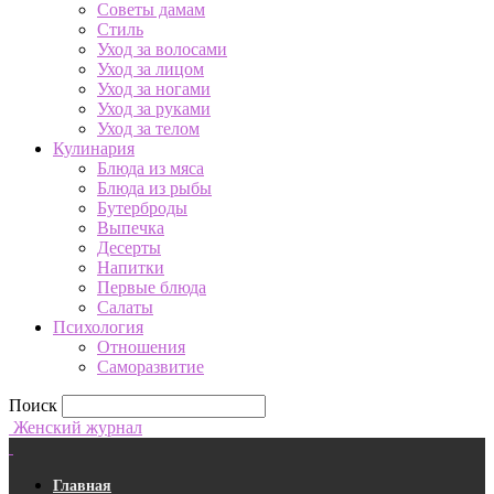
Советы дамам
Стиль
Уход за волосами
Уход за лицом
Уход за ногами
Уход за руками
Уход за телом
Кулинария
Блюда из мяса
Блюда из рыбы
Бутерброды
Выпечка
Десерты
Напитки
Первые блюда
Салаты
Психология
Отношения
Саморазвитие
Поиск
Женский журнал
Главная