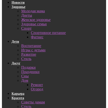
Новости
Здоровье
Молодая мама
Диеты
Женское здоровье
Здоровье семьи
Спорт
Спортивное питание
Фитнес
Дети
Воспитание
Игры с детьми
Развитие
Стиль
Досуг
Подарки
Праздники
Сны
Дом
Ремонт
Огород
Карьера
Красота
Советы дамам
Стиль