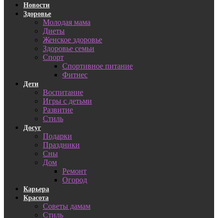
Новости
Здоровье
Молодая мама
Диеты
Женское здоровье
Здоровье семьи
Спорт
Спортивное питание
Фитнес
Дети
Воспитание
Игры с детьми
Развитие
Стиль
Досуг
Подарки
Праздники
Сны
Дом
Ремонт
Огород
Карьера
Красота
Советы дамам
Стиль