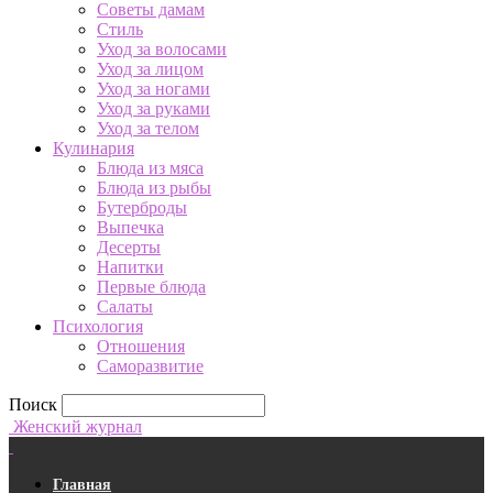
Советы дамам
Стиль
Уход за волосами
Уход за лицом
Уход за ногами
Уход за руками
Уход за телом
Кулинария
Блюда из мяса
Блюда из рыбы
Бутерброды
Выпечка
Десерты
Напитки
Первые блюда
Салаты
Психология
Отношения
Саморазвитие
Поиск
Женский журнал
Главная