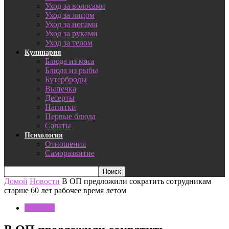
Уход за волосами
Уход за лицом
Уход за ногами
Уход за руками
Уход за телом
Кулинария
Блюда из мяса
Блюда из рыбы
Бутерброды
Выпечка
Десерты
Напитки
Первые блюда
Салаты
Психология
Отношения
Саморазвитие
Домой
Новости
В ОП предложили сократить сотрудникам
старше 60 лет рабочее время летом
Новости