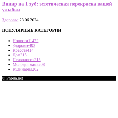
Винир на 1 зуб: эстетическая перекраска вашей
улыбки
Здоровье
23.06.2024
ПОПУЛЯРНЫЕ КАТЕГОРИИ
Новости
11472
Здоровье
493
Красота
414
Дом
315
Психология
215
Молодая мама
208
Кулинария
202
© Phpua.net