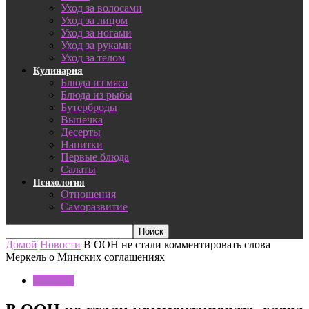
Уход за волосами
Уход за лицом
Уход за ногами
Уход за руками
Уход за телом
Кулинария
Блюда из мяса
Блюда из рыбы
Бутерброды
Выпечка
Десерты
Напитки
Первые блюда
Салаты
Психология
Отношения
Саморазвитие
Домой
Новости
В ООН не стали комментировать слова
Меркель о Минских соглашениях
Новости