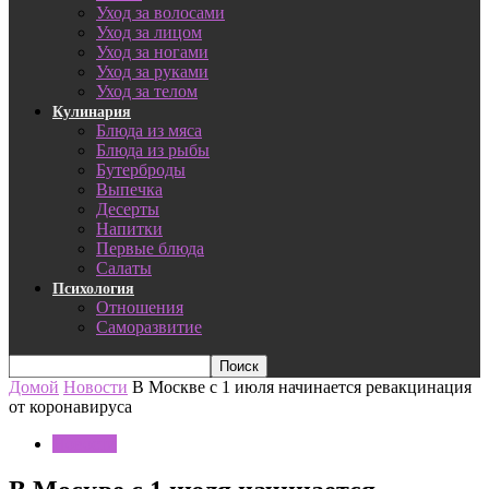
Уход за волосами
Уход за лицом
Уход за ногами
Уход за руками
Уход за телом
Кулинария
Блюда из мяса
Блюда из рыбы
Бутерброды
Выпечка
Десерты
Напитки
Первые блюда
Салаты
Психология
Отношения
Саморазвитие
Домой
Новости
В Москве с 1 июля начинается ревакцинация
от коронавируса
Новости