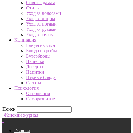
Советы дамам
Стиль
Уход за волосами
Уход за лицом
Уход за ногами
Уход за руками
Уход за телом
Кулинария
Блюда из мяса
Блюда из рыбы
Бутерброды
Выпечка
Десерты
Напитки
Первые блюда
Салаты
Психология
Отношения
Саморазвитие
Поиск
Женский журнал
Главная