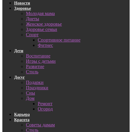
Новости
Здоровье
Молодая мама
Диеты
Женское здоровье
Здоровье семьи
Спорт
Спортивное питание
Фитнес
Дети
Воспитание
Игры с детьми
Развитие
Стиль
Досуг
Подарки
Праздники
Сны
Дом
Ремонт
Огород
Карьера
Красота
Советы дамам
Стиль