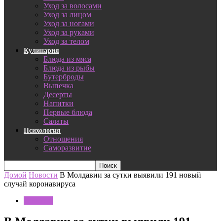
Уход за волосами
Уход за лицом
Уход за ногами
Уход за руками
Уход за телом
Кулинария
Блюда из мяса
Блюда из рыбы
Бутерброды
Выпечка
Десерты
Напитки
Первые блюда
Салаты
Психология
Отношения
Саморазвитие
Домой
Новости
В Молдавии за сутки выявили 191 новый
случай коронавируса
Новости