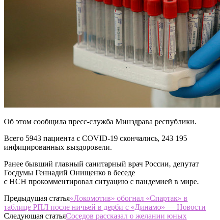
Об этом сообщила пресс-служба Минздрава республики.
Всего 5943 пациента с COVID-19 скончались, 243 195
инфицированных выздоровели.
Ранее бывший главный санитарный врач России, депутат
Госдумы Геннадий Онищенко в беседе
с НСН прокомментировал ситуацию с пандемией в мире.
Предыдущая статья
«Локомотив» обогнал «Спартак» в
таблице РПЛ после ничьей в дерби с «Динамо» — Новости
Следующая статья
Соседов рассказал о желании юных