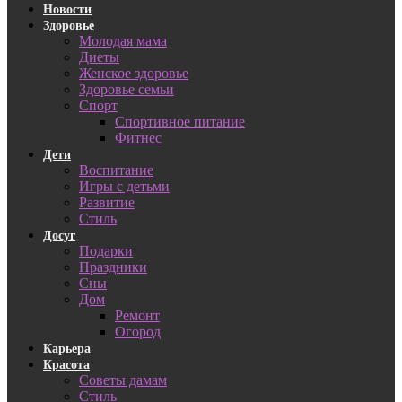
Новости
Здоровье
Молодая мама
Диеты
Женское здоровье
Здоровье семьи
Спорт
Спортивное питание
Фитнес
Дети
Воспитание
Игры с детьми
Развитие
Стиль
Досуг
Подарки
Праздники
Сны
Дом
Ремонт
Огород
Карьера
Красота
Советы дамам
Стиль