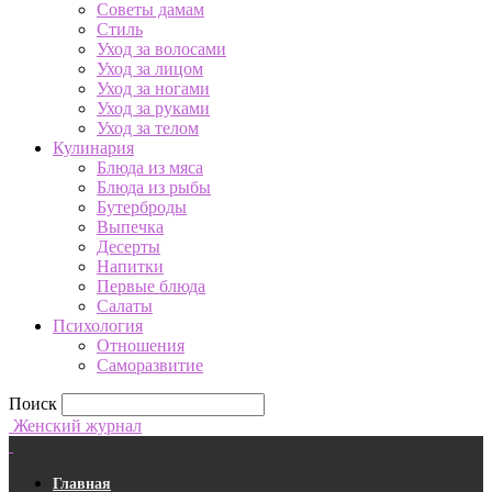
Советы дамам
Стиль
Уход за волосами
Уход за лицом
Уход за ногами
Уход за руками
Уход за телом
Кулинария
Блюда из мяса
Блюда из рыбы
Бутерброды
Выпечка
Десерты
Напитки
Первые блюда
Салаты
Психология
Отношения
Саморазвитие
Поиск
Женский журнал
Главная