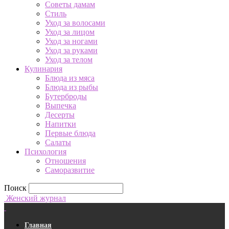
Советы дамам
Стиль
Уход за волосами
Уход за лицом
Уход за ногами
Уход за руками
Уход за телом
Кулинария
Блюда из мяса
Блюда из рыбы
Бутерброды
Выпечка
Десерты
Напитки
Первые блюда
Салаты
Психология
Отношения
Саморазвитие
Поиск
Женский журнал
Главная