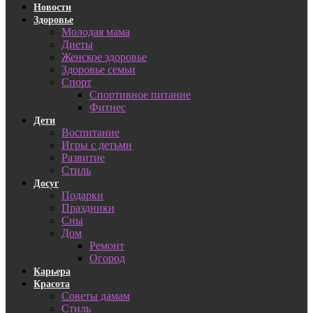
Новости
Здоровье
Молодая мама
Диеты
Женское здоровье
Здоровье семьи
Спорт
Спортивное питание
Фитнес
Дети
Воспитание
Игры с детьми
Развитие
Стиль
Досуг
Подарки
Праздники
Сны
Дом
Ремонт
Огород
Карьера
Красота
Советы дамам
Стиль