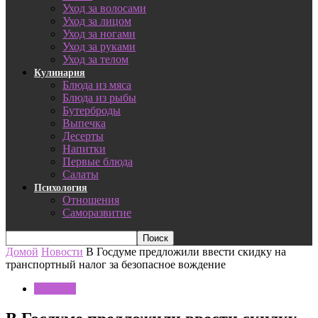
Уход за волосами
Уход за лицом
Уход за ногами
Уход за руками
Уход за телом
Кулинария
Блюда из мяса
Блюда из рыбы
Бутерброды
Выпечка
Десерты
Напитки
Первые блюда
Салаты
Психология
Отношения
Саморазвитие
Домой
Новости
В Госдуме предложили ввести скидку на
транспортный налог за безопасное вождение
Новости