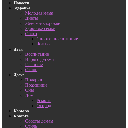
Новости
Здоровье
Молодая мама
Диеты
Женское здоровье
Здоровье семьи
Спорт
Спортивное питание
Фитнес
Дети
Воспитание
Игры с детьми
Развитие
Стиль
Досуг
Подарки
Праздники
Сны
Дом
Ремонт
Огород
Карьера
Красота
Советы дамам
Стиль