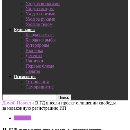
Уход за волосами
Уход за лицом
Уход за ногами
Уход за руками
Уход за телом
Кулинария
Блюда из мяса
Блюда из рыбы
Бутерброды
Выпечка
Десерты
Напитки
Первые блюда
Салаты
Психология
Отношения
Саморазвитие
Домой
Новости
В ГД внесли проект о лишении свободы
за незаконную регистрацию ИП
Новости