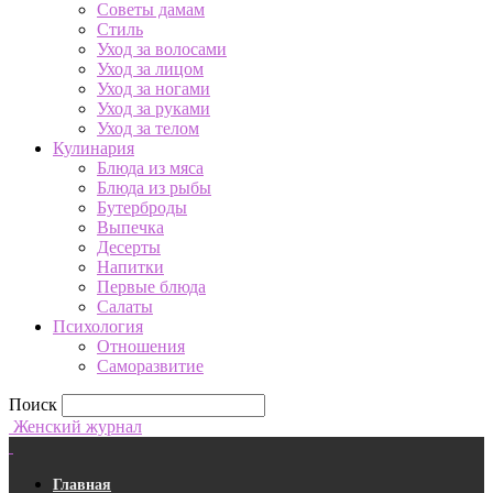
Советы дамам
Стиль
Уход за волосами
Уход за лицом
Уход за ногами
Уход за руками
Уход за телом
Кулинария
Блюда из мяса
Блюда из рыбы
Бутерброды
Выпечка
Десерты
Напитки
Первые блюда
Салаты
Психология
Отношения
Саморазвитие
Поиск
Женский журнал
Главная