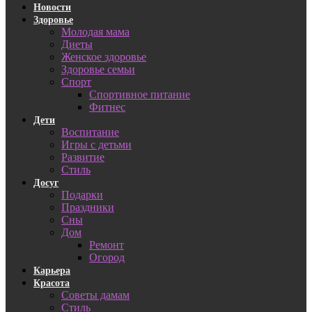
Новости
Здоровье
Молодая мама
Диеты
Женское здоровье
Здоровье семьи
Спорт
Спортивное питание
Фитнес
Дети
Воспитание
Игры с детьми
Развитие
Стиль
Досуг
Подарки
Праздники
Сны
Дом
Ремонт
Огород
Карьера
Красота
Советы дамам
Стиль