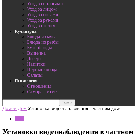
Уход за волосами
Уход за лицом
Уход за ногами
Уход за руками
Уход за телом
Кулинария
Блюда из мяса
Блюда из рыбы
Бутерброды
Выпечка
Десерты
Напитки
Первые блюда
Салаты
Психология
Отношения
Саморазвитие
Домой
Дом
Установка видеонаблюдения в частном доме
Дом
Установка видеонаблюдения в частном