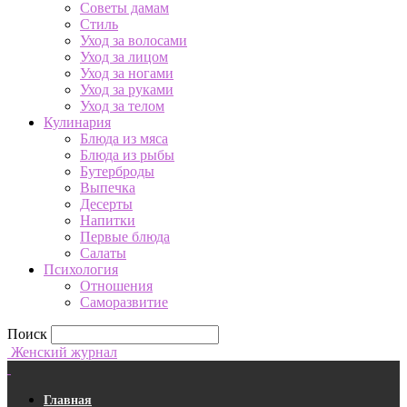
Советы дамам
Стиль
Уход за волосами
Уход за лицом
Уход за ногами
Уход за руками
Уход за телом
Кулинария
Блюда из мяса
Блюда из рыбы
Бутерброды
Выпечка
Десерты
Напитки
Первые блюда
Салаты
Психология
Отношения
Саморазвитие
Поиск
Женский журнал
Главная