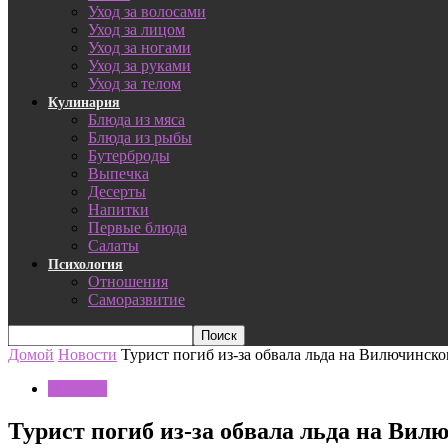
Уход за волосами
Уход за лицом
Уход за ногами
Уход за руками
Уход за телом
Кулинария
Блюда из мяса
Блюда из рыбы
Бутерброды
Выпечка
Десерты
Напитки
Первые блюда
Салаты
Психология
Отношения
Саморазвитие
Домой
Новости
Турист погиб из-за обвала льда на Вилючинско
Новости
Турист погиб из-за обвала льда на Ви