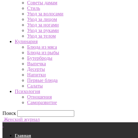
Советы дамам
Стиль
Уход за волосами
Уход за лицом
Уход за ногами
Уход за руками
Уход за телом
Кулинария
Блюда из мяса
Блюда из рыбы
Бутерброды
Выпечка
Десерты
Напитки
Первые блюда
Салаты
Психология
Отношения
Саморазвитие
Поиск
Женский журнал
Главная