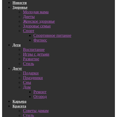
Новости
Здоровье
Молодая мама
Диеты
Женское здоровье
Здоровье семьи
Спорт
Спортивное питание
Фитнес
Дети
Воспитание
Игры с детьми
Развитие
Стиль
Досуг
Подарки
Праздники
Сны
Дом
Ремонт
Огород
Карьера
Красота
Советы дамам
Стиль