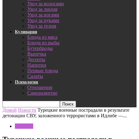
Уход за волосами
Уход за лицом
Уход за ногами
Уход за руками
Уход за телом
Кулинария
Блюда из мяса
Блюда из рыбы
Бутерброды
Выпечка
Десерты
Напитки
Первые блюда
Салаты
Психология
Отношения
Саморазвитие
Домой
Новости
Турецкие военные пострадали в результате
детонации СВУ, заложенного террористами в Идлибе —...
Новости