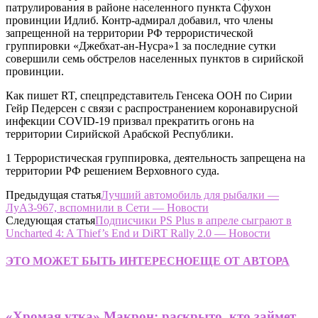
патрулирования в районе населенного пункта Сфухон
провинции Идлиб. Контр-адмирал добавил, что члены
запрещенной на территории РФ террористической
группировки «Джебхат-ан-Нусра»1 за последние сутки
совершили семь обстрелов населенных пунктов в сирийской
провинции.
Как пишет RT, спецпредставитель Генсека ООН по Сирии
Гейр Педерсен с связи с распространением коронавирусной
инфекции COVID-19 призвал прекратить огонь на
территории Сирийской Арабской Республики.
1 Террористическая группировка, деятельность запрещена на
территории РФ решением Верховного суда.
Предыдущая статья
Лучший автомобиль для рыбалки —
ЛуАЗ-967, вспомнили в Сети — Новости
Следующая статья
Подписчики PS Plus в апреле сыграют в
Uncharted 4: A Thief’s End и DiRT Rally 2.0 — Новости
ЭТО МОЖЕТ БЫТЬ ИНТЕРЕСНО
ЕЩЕ ОТ АВТОРА
«Хромая утка» Макрон: раскрыто, кто займет