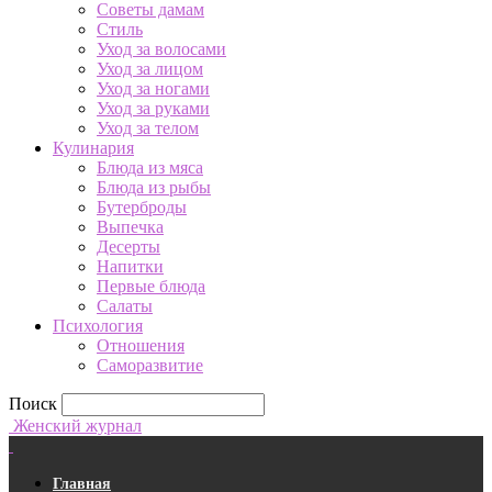
Советы дамам
Стиль
Уход за волосами
Уход за лицом
Уход за ногами
Уход за руками
Уход за телом
Кулинария
Блюда из мяса
Блюда из рыбы
Бутерброды
Выпечка
Десерты
Напитки
Первые блюда
Салаты
Психология
Отношения
Саморазвитие
Поиск
Женский журнал
Главная