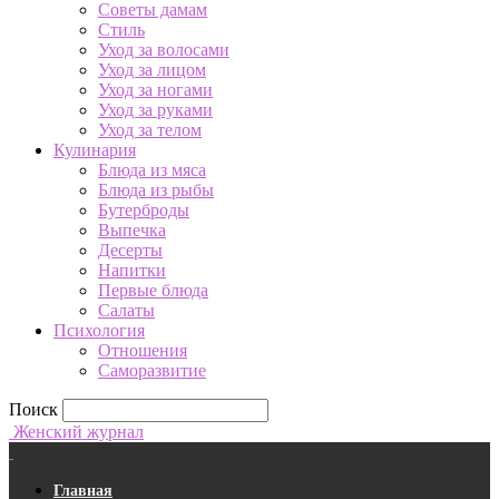
Советы дамам
Стиль
Уход за волосами
Уход за лицом
Уход за ногами
Уход за руками
Уход за телом
Кулинария
Блюда из мяса
Блюда из рыбы
Бутерброды
Выпечка
Десерты
Напитки
Первые блюда
Салаты
Психология
Отношения
Саморазвитие
Поиск
Женский журнал
Главная