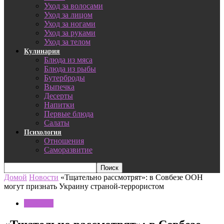
Уход за волосами
Уход за лицом
Уход за ногами
Уход за руками
Уход за телом
Кулинария
Блюда из мяса
Блюда из рыбы
Бутерброды
Выпечка
Десерты
Напитки
Первые блюда
Салаты
Психология
Отношения
Саморазвитие
Домой
Новости
«Тщательно рассмотрят»: в Совбезе ООН
могут признать Украину страной-террористом
Новости