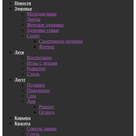
Новости
Здоровье
Молодая мама
Диеты
Женское здоровье
Здоровье семьи
Спорт
Спортивное питание
Фитнес
Дети
Воспитание
Игры с детьми
Развитие
Стиль
Досуг
Подарки
Праздники
Сны
Дом
Ремонт
Огород
Карьера
Красота
Советы дамам
Стиль