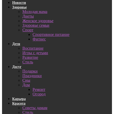
Новости
Здоровье
Молодая мама
Диеты
Женское здоровье
Здоровье семьи
Спорт
Спортивное питание
Фитнес
Дети
Воспитание
Игры с детьми
Развитие
Стиль
Досуг
Подарки
Праздники
Сны
Дом
Ремонт
Огород
Карьера
Красота
Советы дамам
Стиль