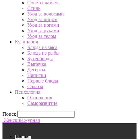
Советы дамам
Стиль
Уход за волосами
Уход за лицом
Уход за ногами
Уход за руками
Уход за телом
Кулинария
Блюда из мяса
Блюда из рыбы
Бутерброды
Выпечка
Десерты
Напитки
Первые блюда
Салаты
Психология
Отношения
Саморазвитие
Поиск
Женский журнал
Главная