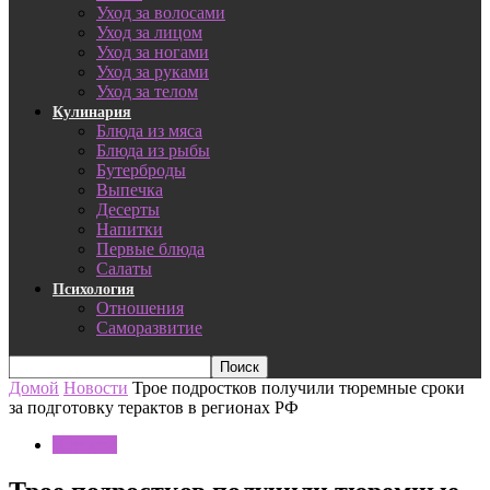
Уход за волосами
Уход за лицом
Уход за ногами
Уход за руками
Уход за телом
Кулинария
Блюда из мяса
Блюда из рыбы
Бутерброды
Выпечка
Десерты
Напитки
Первые блюда
Салаты
Психология
Отношения
Саморазвитие
Домой
Новости
Трое подростков получили тюремные сроки
за подготовку терактов в регионах РФ
Новости