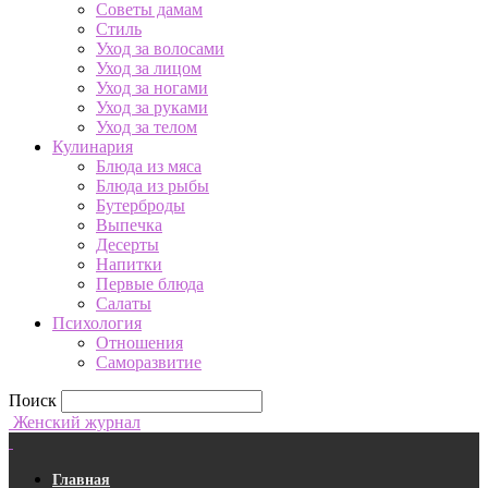
Советы дамам
Стиль
Уход за волосами
Уход за лицом
Уход за ногами
Уход за руками
Уход за телом
Кулинария
Блюда из мяса
Блюда из рыбы
Бутерброды
Выпечка
Десерты
Напитки
Первые блюда
Салаты
Психология
Отношения
Саморазвитие
Поиск
Женский журнал
Главная