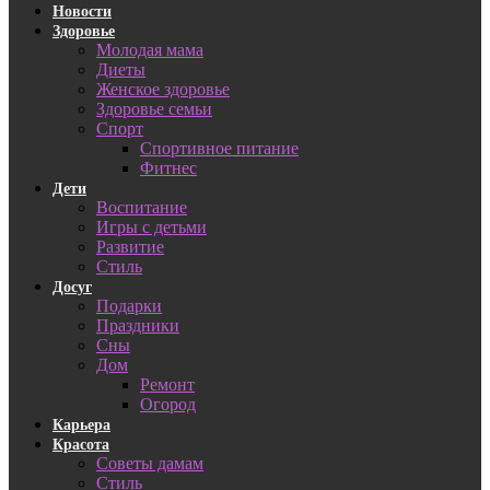
Новости
Здоровье
Молодая мама
Диеты
Женское здоровье
Здоровье семьи
Спорт
Спортивное питание
Фитнес
Дети
Воспитание
Игры с детьми
Развитие
Стиль
Досуг
Подарки
Праздники
Сны
Дом
Ремонт
Огород
Карьера
Красота
Советы дамам
Стиль