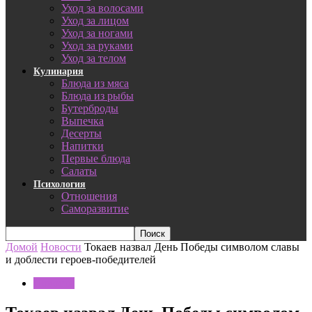
Уход за волосами
Уход за лицом
Уход за ногами
Уход за руками
Уход за телом
Кулинария
Блюда из мяса
Блюда из рыбы
Бутерброды
Выпечка
Десерты
Напитки
Первые блюда
Салаты
Психология
Отношения
Саморазвитие
Домой
Новости
Токаев назвал День Победы символом славы
и доблести героев-победителей
Новости