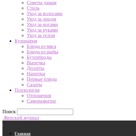
Советы дамам
Стиль
Уход за волосами
Уход за лицом
Уход за ногами
Уход за руками
Уход за телом
Кулинария
Блюда из мяса
Блюда из рыбы
Бутерброды
Выпечка
Десерты
Напитки
Первые блюда
Салаты
Психология
Отношения
Саморазвитие
Поиск
Женский журнал
Главная