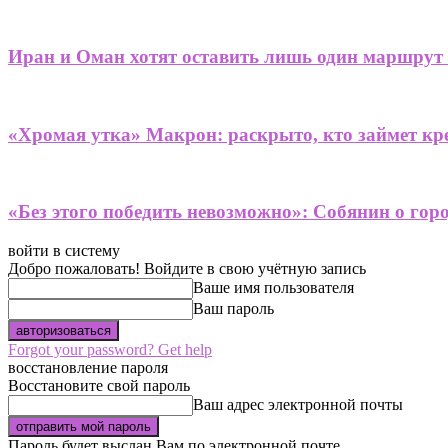
Иран и Оман хотят оставить лишь один маршрут
«Хромая утка» Макрон: раскрыто, кто займет кре
«Без этого победить невозможно»: Собянин о гор
войти в систему
Добро пожаловать! Войдите в свою учётную запись
Ваше имя пользователя
Ваш пароль
Forgot your password? Get help
восстановление пароля
Восстановите свой пароль
Ваш адрес электронной почты
Пароль будет выслан Вам по электронной почте.