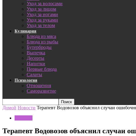
Уход за волосами
Уход за лицом
Уход за ногами
Уход за руками
Уход за телом
Кулинария
Блюда из мяса
Блюда из рыбы
Бутерброды
Выпечка
Десерты
Напитки
Первые блюда
Салаты
Психология
Отношения
Саморазвитие
Домой
Новости
Терапевт Водовозов объяснил случаи ошибочн
Новости
Терапевт Водовозов объяснил случаи о