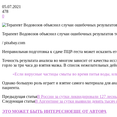
05.07.2021
478
0
Терапевт Водовозов объяснил случаи ошибочных результатов 
/ pixabay.com
Неправильная подготовка к сдаче ПЦР-теста может исказить ег
Точность результата анализа во многом зависит от качества ис
горло за три часа до взятия мазка. В список нежелательных де
«Если вирусные частицы смыты во время питья воды, или 
Однако большую роль играет и взятие самого материала для ан
пациента.
Предыдущая статья
В России за сутки ликвидировали 127 лесн
Следующая статья
В Аргентине за сутки выявили девять тысяч 
ЭТО МОЖЕТ БЫТЬ ИНТЕРЕСНО
ЕЩЕ ОТ АВТОРА