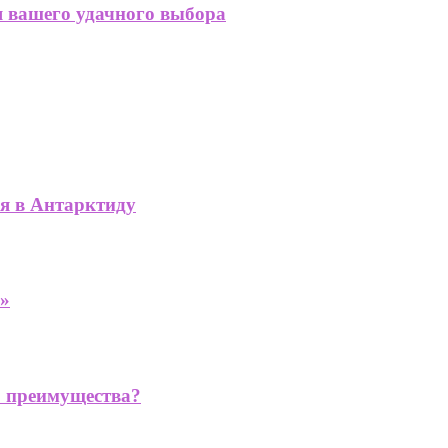
я вашего удачного выбора
ся в Антарктиду
й»
го преимущества?