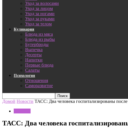
Уход за волосами
Уход за лицом
Уход за ногами
Уход за руками
Уход за телом
Кулинария
Блюда из мяса
Блюда из рыбы
Бутерброды
Выпечка
Десерты
Напитки
Первые блюда
Салаты
Психология
Отношения
Саморазвитие
Домой
Новости
ТАСС: Два человека госпитализированы после
Новости
ТАСС: Два человека госпитализированы