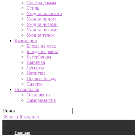
Советы дамам
Стиль
Уход за волосами
Уход за лицом
Уход за ногами
Уход за руками
Уход за телом
Кулинария
Блюда из мяса
Блюда из рыбы
Бутерброды
Выпечка
Десерты
Напитки
Первые блюда
Салаты
Психология
Отношения
Саморазвитие
Поиск
Женский журнал
Главная