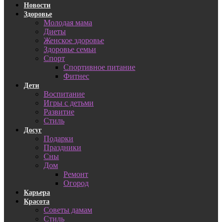
Новости
Здоровье
Молодая мама
Диеты
Женское здоровье
Здоровье семьи
Спорт
Спортивное питание
Фитнес
Дети
Воспитание
Игры с детьми
Развитие
Стиль
Досуг
Подарки
Праздники
Сны
Дом
Ремонт
Огород
Карьера
Красота
Советы дамам
Стиль