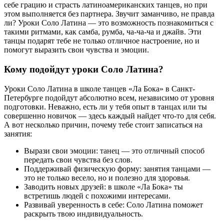
себе грацию и страсть латиноамериканских танцев, но при
этом выполняется без партнера. Звучит заманчиво, не правда
ли? Уроки Соло Латина — это возможность познакомиться с
такими ритмами, как самба, румба, ча-ча-ча и джайв. Эти
танцы подарят тебе не только отличное настроение, но и
помогут выразить свои чувства и эмоции.
Кому подойдут уроки Соло Латина?
Уроки Соло Латина в школе танцев «Ла Бока» в Санкт-
Петербурге подойдут абсолютно всем, независимо от уровня
подготовки. Неважно, есть ли у тебя опыт в танцах или ты
совершенно новичок — здесь каждый найдет что-то для себя.
А вот несколько причин, почему тебе стоит записаться на
занятия:
Вырази свои эмоции: танец — это отличный способ
передать свои чувства без слов.
Поддерживай физическую форму: занятия танцами —
это не только весело, но и полезно для здоровья.
Заводить новых друзей: в школе «Ла Бока» ты
встретишь людей с похожими интересами.
Развивай уверенность в себе: Соло Латина поможет
раскрыть твою индивидуальность.