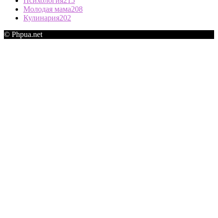
Психология
215
Молодая мама
208
Кулинария
202
© Phpua.net