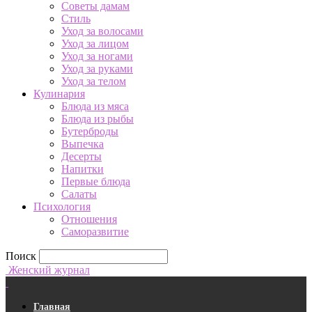
Советы дамам
Стиль
Уход за волосами
Уход за лицом
Уход за ногами
Уход за руками
Уход за телом
Кулинария
Блюда из мяса
Блюда из рыбы
Бутерброды
Выпечка
Десерты
Напитки
Первые блюда
Салаты
Психология
Отношения
Саморазвитие
Поиск
Женский журнал
Главная