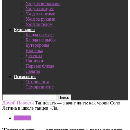
Уход за волосами
Уход за лицом
Уход за ногами
Уход за руками
Уход за телом
Кулинария
Блюда из мяса
Блюда из рыбы
Бутерброды
Выпечка
Десерты
Напитки
Первые блюда
Салаты
Психология
Отношения
Саморазвитие
Домой
Новости
Танцевать — значит жить: как уроки Соло
Латина в школе танцев «Ла...
Новости