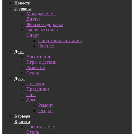
Новости
Здоровье
Молодая мама
Диеты
Женское здоровье
Здоровье семьи
Спорт
Спортивное питание
Фитнес
Дети
Воспитание
Игры с детьми
Развитие
Стиль
Досуг
Подарки
Праздники
Сны
Дом
Ремонт
Огород
Карьера
Красота
Советы дамам
Стиль