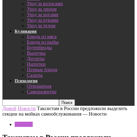
Уход за волосами
Уход за лицом
Уход за ногами
Уход за руками
Уход за телом
Кулинария
Блюда из мяса
Блюда из рыбы
Бутерброды
Выпечка
Десерты
Напитки
Первые блюда
Салаты
Психология
Отношения
Саморазвитие
Домой
Новости
Таксистам в России предложили выделить
секции на мойках самообслуживания — Новости
Новости