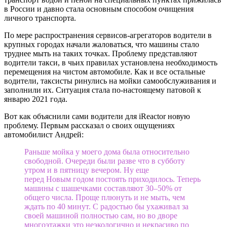
в России и давно стала основным способом очищения
личного транспорта.
По мере распространения сервисов-агрегаторов водители в
крупных городах начали жаловаться, что машины стало
труднее мыть на таких точках. Проблему представляют
водители такси, в чьих правилах установлена необходимость
перемещения на чистом автомобиле. Как и все остальные
водители, таксисты ринулись на мойки самообслуживания и
заполнили их. Ситуация стала по-настоящему патовой к
январю 2021 года.
Вот как объяснили сами водители для iReactor новую
проблему. Первым рассказал о своих ощущениях
автомобилист Андрей:
Раньше мойка у моего дома была относительно
свободной. Очереди были разве что в субботу
утром и в пятницу вечером. Ну еще
перед Новым годом постоять приходилось. Теперь
машины с шашечками составляют 30–50% от
общего числа. Проще плюнуть и не мыть, чем
ждать по 40 минут. С радостью бы ухаживал за
своей машиной полностью сам, но во дворе
многоэтажки это неэкологично и некрасиво по