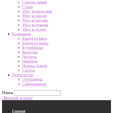
Советы дамам
Стиль
Уход за волосами
Уход за лицом
Уход за ногами
Уход за руками
Уход за телом
Кулинария
Блюда из мяса
Блюда из рыбы
Бутерброды
Выпечка
Десерты
Напитки
Первые блюда
Салаты
Психология
Отношения
Саморазвитие
Поиск
Женский журнал
Главная