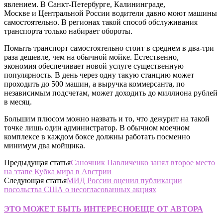
явлением. В Санкт-Петербурге, Калининграде,
Москве и Центральной России водители давно моют машины
самостоятельно. В регионах такой способ обслуживания
транспорта только набирает обороты.
Помыть транспорт самостоятельно стоит в среднем в два-три
раза дешевле, чем на обычной мойке. Естественно,
экономия обеспечивает новой услуге существенную
популярность. В день через одну такую станцию может
проходить до 500 машин, а выручка коммерсанта, по
независимым подсчетам, может доходить до миллиона рублей
в месяц.
Большим плюсом можно назвать и то, что дежурит на такой
точке лишь один администратор. В обычном моечном
комплексе в каждом боксе должны работать посменно
минимум два мойщика.
Предыдущая статья
Саночник Павличенко занял второе место
на этапе Кубка мира в Австрии
Следующая статья
МИД России оценил публикации
посольства США о несогласованных акциях
ЭТО МОЖЕТ БЫТЬ ИНТЕРЕСНО
ЕЩЕ ОТ АВТОРА