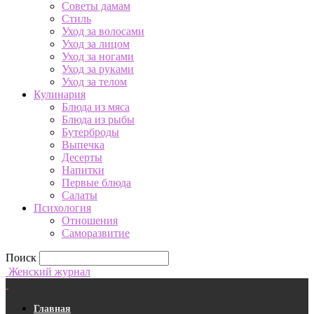
Советы дамам
Стиль
Уход за волосами
Уход за лицом
Уход за ногами
Уход за руками
Уход за телом
Кулинария
Блюда из мяса
Блюда из рыбы
Бутерброды
Выпечка
Десерты
Напитки
Первые блюда
Салаты
Психология
Отношения
Саморазвитие
Поиск
Женский журнал
Главная