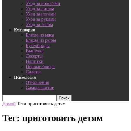
Уход за волосами
Уход за лицом
Уход за ногами
Уход за руками
Уход за телом
Кулинария
Блюда из мяса
Блюда из рыбы
Бутерброды
Выпечка
Десерты
Напитки
Первые блюда
Салаты
Психология
Отношения
Саморазвитие
Домой
Теги
приготовить детям
Тег: приготовить детям