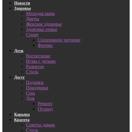
Новости
Здоровье
Молодая мама
Диеты
Женское здоровье
Здоровье семьи
Спорт
Спортивное питание
Фитнес
Дети
Воспитание
Игры с детьми
Развитие
Стиль
Досуг
Подарки
Праздники
Сны
Дом
Ремонт
Огород
Карьера
Красота
Советы дамам
Стиль