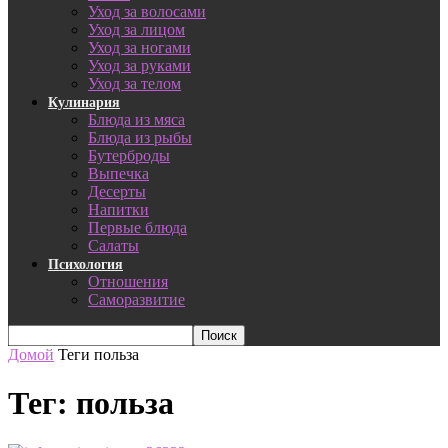
Уход за волосами
Уход за лицом
Уход за ногами
Уход за руками
Уход за телом
Кулинария
Блюда из мяса
Блюда из рыбы
Бутерброды
Выпечка
Десерты
Напитки
Первые блюда
Салаты
Психология
Отношения
Саморазвитие
Домой
Теги
польза
Тег: польза