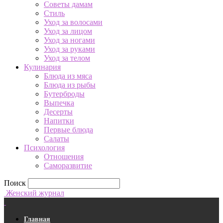
Советы дамам
Стиль
Уход за волосами
Уход за лицом
Уход за ногами
Уход за руками
Уход за телом
Кулинария
Блюда из мяса
Блюда из рыбы
Бутерброды
Выпечка
Десерты
Напитки
Первые блюда
Салаты
Психология
Отношения
Саморазвитие
Поиск
Женский журнал
Главная