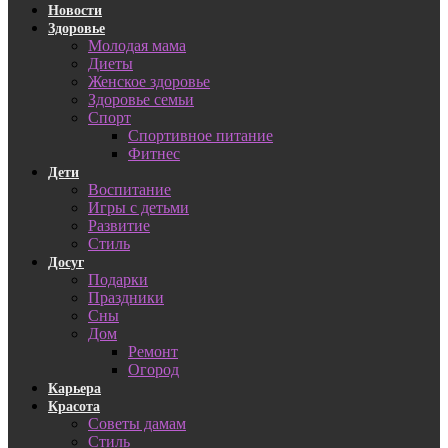
Новости
Здоровье
Молодая мама
Диеты
Женское здоровье
Здоровье семьи
Спорт
Спортивное питание
Фитнес
Дети
Воспитание
Игры с детьми
Развитие
Стиль
Досуг
Подарки
Праздники
Сны
Дом
Ремонт
Огород
Карьера
Красота
Советы дамам
Стиль