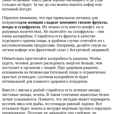
голодно не будет. За час до сна можно выпить кефир или
питьевой йогурт.
Обратите внимание, что при правильном питании для
похудения
для женщин сладкое заменяют свежие фрукты,
ягоды и сухофрукты
. Их можно есть вместо конфет, но в
разумных количествах. Не налегайте на сухофрукты – они
очень калорийны. Старайтесь есть фрукты в качестве
отдельного приема пищи, в крайнем случае сочетайте их с
кисломолочными продуктами. Например, делайте смузи на
легком кефире или фруктовый салат с йогуртовой заправкой.
Обязательно просчитайте калорийность рациона. Чтобы
худеть, человек должен расходовать энергии больше, чем
поступает в организм с пищей. При здоровом рационе,
основанном на белково-растительной пище и ограничении
простых углеводов, суточная калорийность будет
оптимальной для плавного здорового похудения.
Вместе с мясом и рыбой старайтесь есть зеленые овощи,
листовые овощи, зелень. В таком сочетании животные белки
лучше усваиваются. Помните, что желудок может переварить
кусочек мяса или рыбы, по площади равный ладони. Все
остальное будет лежать в желудке мертвым грузом и нарушать
пищеварение. Поэтому не забывайте про грейзинг, не