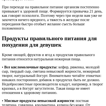
При переходе на правильное питание организм постепенно
привыкает к здоровой пище. Формируется привычка 21 день,
как говорят психологи. Поэтому через три недели вам уже не
захочется ничего вредного, а тяжесть в желудке после
переедания быстро отобьет желание съесть больше
положенного.
Продукты правильного питания для
похудения для девушек
Кроме овощей, фруктов и ягод к продуктам правильного
питания относится натуральная нежирная пища.
•
Все кисломолочные продукты
: кефир, ряженка, молодой
сыр, твердый сыр, сметана невысокой жирности, нежирный
творог, натуральный йогурт. Внимательно читайте этикетки:
никаких посторонних добавок в продуктах быть не должно.
Недобросовестные производители кладут, например, в творог
крахмал, а в йогурт загустители. Такая пища не имеет
отношения к здоровому питанию.
•
Мясные продукты невысокой жирности
: постная
телятина, говядина, крольчатина, курица без кожи. От