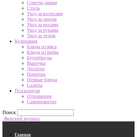
Советы дамам
Стиль
Уход за волосами
Уход за лицом
Уход за ногами
Уход за руками
Уход за телом
Кулинария
Блюда из мяса
Блюда из рыбы
Бутерброды
Выпечка
Десерты
Напитки
Первые блюда
Салаты
Психология
Отношения
Саморазвитие
Поиск
Женский журнал
Главная