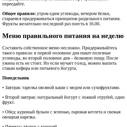
переедайте.
Общее правило:
утром едим углеводы, вечером белки,
стараемся придерживаться принципов раздельного питания.
Фрукты желательно последний раз поесть в 16.00.
Меню правильного питания на неделю
Составить собственное меню несложно. Придерживайтесь
такого правила: в первой половине дня ешьте полезные
углеводы, во второй половине дня – белковую пищу. После
ужина есть не стоит. Но если мучает голод, можно выпить
стакан кефира или питьевого йогурта.
Понедельник
• Завтрак: тарелка овсяной каши с медом или сухофруктами.
• Второй завтрак: натуральный йогурт с ложкой отрубей, один
фрукт.
• Обед: куриный бульон с зеленью, паровая котлета и свежая
овощная нарезка.
• Перекус: творог с корицей.