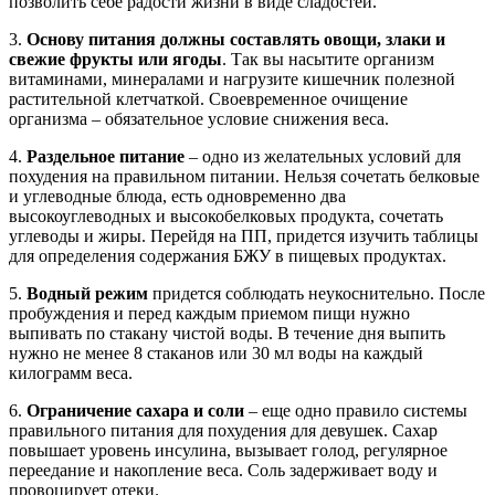
позволить себе радости жизни в виде сладостей.
3.
Основу питания должны составлять овощи, злаки и
свежие фрукты или ягоды
. Так вы насытите организм
витаминами, минералами и нагрузите кишечник полезной
растительной клетчаткой. Своевременное очищение
организма – обязательное условие снижения веса.
4.
Раздельное питание
– одно из желательных условий для
похудения на правильном питании. Нельзя сочетать белковые
и углеводные блюда, есть одновременно два
высокоуглеводных и высокобелковых продукта, сочетать
углеводы и жиры. Перейдя на ПП, придется изучить таблицы
для определения содержания БЖУ в пищевых продуктах.
5.
Водный режим
придется соблюдать неукоснительно. После
пробуждения и перед каждым приемом пищи нужно
выпивать по стакану чистой воды. В течение дня выпить
нужно не менее 8 стаканов или 30 мл воды на каждый
килограмм веса.
6.
Ограничение сахара и соли
– еще одно правило системы
правильного питания для похудения для девушек. Сахар
повышает уровень инсулина, вызывает голод, регулярное
переедание и накопление веса. Соль задерживает воду и
провоцирует отеки.