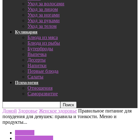
Уход за волосами
Уход за лицом
Уход за ногами
Уход за руками
Уход за телом
Кулинария
Блюда из мяса
Блюда из рыбы
Бутерброды
Выпечка
Десерты
Напитки
Первые блюда
Салаты
Психология
Отношения
Саморазвитие
Домой
Здоровье
Женское здоровье
Правильное питание для
похудения для девушек: правила и тонкости. Меню и
продукты...
Здоровье
Женское здоровье