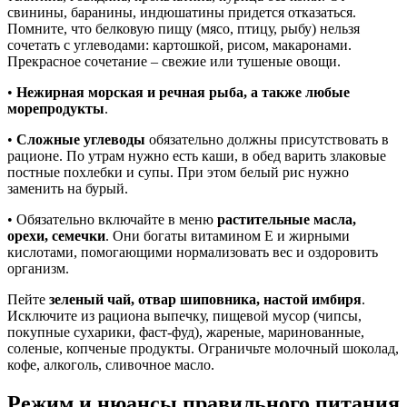
свинины, баранины, индюшатины придется отказаться.
Помните, что белковую пищу (мясо, птицу, рыбу) нельзя
сочетать с углеводами: картошкой, рисом, макаронами.
Прекрасное сочетание – свежие или тушеные овощи.
•
Нежирная морская и речная рыба, а также любые
морепродукты
.
•
Сложные углеводы
обязательно должны присутствовать в
рационе. По утрам нужно есть каши, в обед варить злаковые
постные похлебки и супы. При этом белый рис нужно
заменить на бурый.
• Обязательно включайте в меню
растительные масла,
орехи, семечки
. Они богаты витамином Е и жирными
кислотами, помогающими нормализовать вес и оздоровить
организм.
Пейте
зеленый чай, отвар шиповника, настой имбиря
.
Исключите из рациона выпечку, пищевой мусор (чипсы,
покупные сухарики, фаст-фуд), жареные, маринованные,
соленые, копченые продукты. Ограничьте молочный шоколад,
кофе, алкоголь, сливочное масло.
Режим и нюансы правильного питания