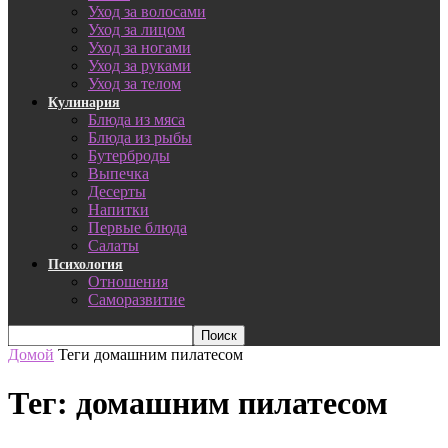
Уход за волосами
Уход за лицом
Уход за ногами
Уход за руками
Уход за телом
Кулинария
Блюда из мяса
Блюда из рыбы
Бутерброды
Выпечка
Десерты
Напитки
Первые блюда
Салаты
Психология
Отношения
Саморазвитие
Домой
Теги
домашним пилатесом
Тег: домашним пилатесом