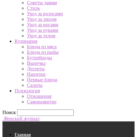
Советы дамам
Стиль
Уход за волосами
Уход за лицом
Уход за ногами
Уход за руками
Уход за телом
Кулинария
Блюда из мяса
Блюда из рыбы
Бутерброды
Выпечка
Десерты
Напитки
Первые блюда
Салаты
Психология
Отношения
Саморазвитие
Поиск
Женский журнал
Главная