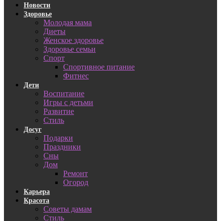
Новости
Здоровье
Молодая мама
Диеты
Женское здоровье
Здоровье семьи
Спорт
Спортивное питание
Фитнес
Дети
Воспитание
Игры с детьми
Развитие
Стиль
Досуг
Подарки
Праздники
Сны
Дом
Ремонт
Огород
Карьера
Красота
Советы дамам
Стиль