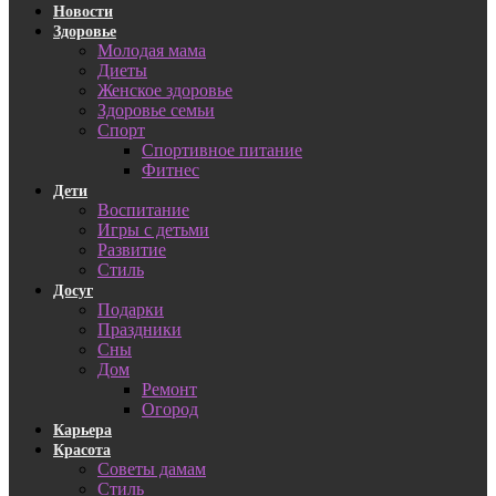
Новости
Здоровье
Молодая мама
Диеты
Женское здоровье
Здоровье семьи
Спорт
Спортивное питание
Фитнес
Дети
Воспитание
Игры с детьми
Развитие
Стиль
Досуг
Подарки
Праздники
Сны
Дом
Ремонт
Огород
Карьера
Красота
Советы дамам
Стиль