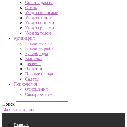
Советы дамам
Стиль
Уход за волосами
Уход за лицом
Уход за ногами
Уход за руками
Уход за телом
Кулинария
Блюда из мяса
Блюда из рыбы
Бутерброды
Выпечка
Десерты
Напитки
Первые блюда
Салаты
Психология
Отношения
Саморазвитие
Поиск
Женский журнал
Главная