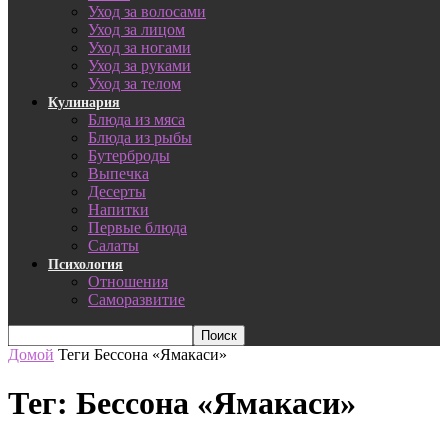
Уход за волосами
Уход за лицом
Уход за ногами
Уход за руками
Уход за телом
Кулинария
Блюда из мяса
Блюда из рыбы
Бутерброды
Выпечка
Десерты
Напитки
Первые блюда
Салаты
Психология
Отношения
Саморазвитие
Домой
Теги
Бессона «Ямакаси»
Тег: Бессона «Ямакаси»