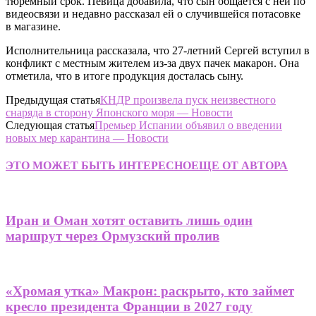
тюремный срок. Певица добавила, что сын общается с ней по
видеосвязи и недавно рассказал ей о случившейся потасовке
в магазине.
Исполнительница рассказала, что 27-летний Сергей вступил в
конфликт с местным жителем из-за двух пачек макарон. Она
отметила, что в итоге продукция досталась сыну.
Предыдущая статья
КНДР произвела пуск неизвестного
снаряда в сторону Японского моря — Новости
Следующая статья
Премьер Испании объявил о введении
новых мер карантина — Новости
ЭТО МОЖЕТ БЫТЬ ИНТЕРЕСНО
ЕЩЕ ОТ АВТОРА
Иран и Оман хотят оставить лишь один
маршрут через Ормузский пролив
«Хромая утка» Макрон: раскрыто, кто займет
кресло президента Франции в 2027 году