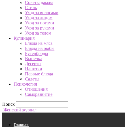
Советы дамам
Стиль
Уход за волосами
Уход за лицом
Уход за ногами
Уход за руками
Уход за телом
Кулинария
Блюда из мяса
Блюда из рыбы
Бутерброды
Выпечка
Десерты
Напитки
Первые блюда
Салаты
Психология
Отношения
Саморазвитие
Поиск
Женский журнал
Главная