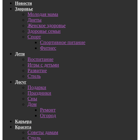
Новости
Здоровье
Молодая мама
Диеты
Женское здоровье
Здоровье семьи
Спорт
Спортивное питание
Фитнес
Дети
Воспитание
Игры с детьми
Развитие
Стиль
Досуг
Подарки
Праздники
Сны
Дом
Ремонт
Огород
Карьера
Красота
Советы дамам
Стиль