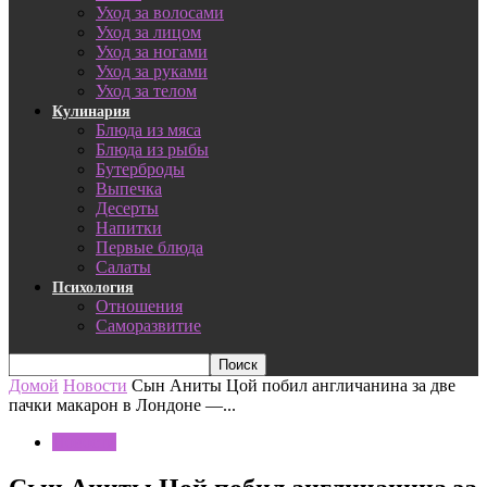
Уход за волосами
Уход за лицом
Уход за ногами
Уход за руками
Уход за телом
Кулинария
Блюда из мяса
Блюда из рыбы
Бутерброды
Выпечка
Десерты
Напитки
Первые блюда
Салаты
Психология
Отношения
Саморазвитие
Домой
Новости
Сын Аниты Цой побил англичанина за две
пачки макарон в Лондоне —...
Новости