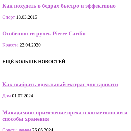
Как похудеть в бедрах быстро и эффективно
Спорт
18.03.2015
Особенности ручек Pierre Cardin
Красота
22.04.2020
ЕЩЁ БОЛЬШЕ НОВОСТЕЙ
Как выбрать идеальный матрас для кровати
Дом
01.07.2024
Макадамия: применение ореха в косметологии и
способы хранения
Советы дамам
26.06.2024