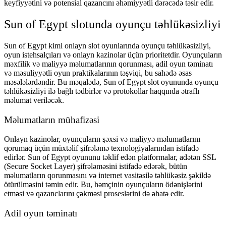
keyfiyyətini və potensial qazancını əhəmiyyətli dərəcədə təsir edir.
Sun of Egypt slotunda oyunçu təhlükəsizliyi
Sun of Egypt kimi onlayn slot oyunlarında oyunçu təhlükəsizliyi,
oyun istehsalçıları və onlayn kazinolar üçün prioritetdir. Oyunçuların
məxfilik və maliyyə məlumatlarının qorunması, adil oyun təminatı
və məsuliyyətli oyun praktikalarının təşviqi, bu sahədə əsas
məsələlərdəndir. Bu məqalədə, Sun of Egypt slot oyununda oyunçu
təhlükəsizliyi ilə bağlı tədbirlər və protokollar haqqında ətraflı
məlumat veriləcək.
Məlumatların mühafizəsi
Onlayn kazinolar, oyunçuların şəxsi və maliyyə məlumatlarını
qorumaq üçün müxtəlif şifrələmə texnologiyalarından istifadə
edirlər. Sun of Egypt oyununu təklif edən platformalar, adətən SSL
(Secure Socket Layer) şifrələməsini istifadə edərək, bütün
məlumatların qorunmasını və internet vasitəsilə təhlükəsiz şəkildə
ötürülməsini təmin edir. Bu, həmçinin oyunçuların ödənişlərini
etməsi və qazanclarını çəkməsi proseslərini də əhatə edir.
Adil oyun təminatı