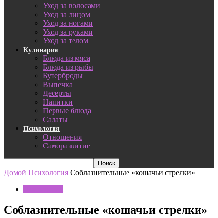
Уход за волосами
Уход за лицом
Уход за ногами
Уход за руками
Уход за телом
Кулинария
Блюда из мяса
Блюда из рыбы
Бутерброды
Выпечка
Десерты
Напитки
Первые блюда
Салаты
Психология
Отношения
Саморазвитие
Домой
Психология
Соблазнительные «кошачьи стрелки»
Психология
Соблазнительные «кошачьи стрелки»