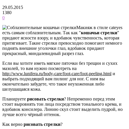
29.05.2015
1380
0
Макияж в стиле cateyes
есть самым соблазнительным. Так как "
кошачьи стрелки
"
придают ясности взору, и вдобавок чувственность, которая
притягивает. Такие стрелки превосходно помогают немного
поднять внешние уголочки глаз, вдобавок придают
прекрасный, миндалевидный разрез глаз.
Если вы хотите иметь мягкие пяточки без трещин и сухих
мазолей, то вам нужно посмотреть на
http://www.lunifera.ru/body-care/foot-care/foot-peeling.html
и
выбрать подходящий вам пилинг для ног. С ним вы
окончательно забудете, что такое неухоженная либо
шелушащаяся кожа.
Планируете
рисовать стрелки
? Непременно перед этим
стоит выровнять тон лица посредством тонального крема, и
вдобавок консилера. Линию скул стоит выделить пудрой, но
лучше всего чёрный оттенок.
Как верно
рисовать стрелки
?