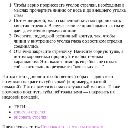
Чтобы верно прорисовать уголок стрелки, необходимо в
мыслях прочертить линию от носа и до внешнего уголка
глаза.
Потом широкой, мало скошенной кистью прорисовать
хвостик стрелки. В случае если ее прикладывать к глазу
дает достаточно прямую линию.
Очертить подводкой ресничный контур, так, чтобы
линии у внутреннего уголка глаза с хвостиком стрелки
соединялись.
Отлично закрасить стрелочку. Нанесите сорную тушь, а
потом хорошенько прорисуйте кайял тёмным
карандашом. Это окажет помощь еще больше создать
соблазнительно но результата "кошачьих глаз".
Потом стоит дополнить собственный образ — для этого
возможно накрасить губы яркой (к примеру, красной
помадой). Так окажется весьма сексуальный макияж. Также
возможно покинуть губы нейтральными — накрасить их
нюдовой помадой.
ТЕГИ
кошачьи стрелки
рисовать стрелки
Предыдущая статья
Признаки того, что ты слишком