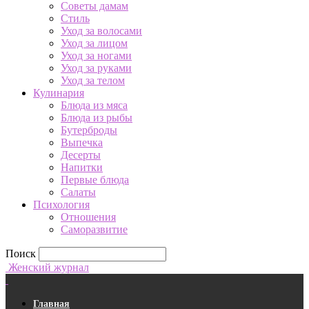
Советы дамам
Стиль
Уход за волосами
Уход за лицом
Уход за ногами
Уход за руками
Уход за телом
Кулинария
Блюда из мяса
Блюда из рыбы
Бутерброды
Выпечка
Десерты
Напитки
Первые блюда
Салаты
Психология
Отношения
Саморазвитие
Поиск
Женский журнал
Главная