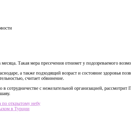
а месяца. Такая мера пресечения отнимет у подозреваемого возм
снодаре, а также подходящий возраст и состояние здоровья поз
тельностью, считает обвинение.
о в сотрудничестве с нежелательной организацией, рассмотрит 
шаву.
 по открытому небу
ыхом в Турции