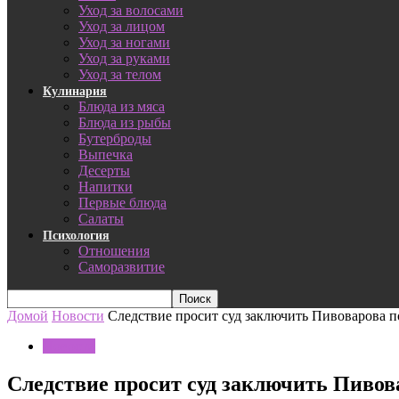
Уход за волосами
Уход за лицом
Уход за ногами
Уход за руками
Уход за телом
Кулинария
Блюда из мяса
Блюда из рыбы
Бутерброды
Выпечка
Десерты
Напитки
Первые блюда
Салаты
Психология
Отношения
Саморазвитие
Домой
Новости
Следствие просит суд заключить Пивоварова 
Новости
Следствие просит суд заключить Пивов