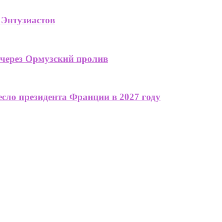
 Энтузиастов
 через Ормузский пролив
сло президента Франции в 2027 году