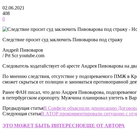
02.06.2021
408
0
Следствие просит суд заключить Пивоварова под стражу
Андрей Пивоваров
/ Prt Scr youtube.com
Следователь ходатайствует об аресте Андрея Пивоварова на дв
По мнению следствия, отсутствие у подозреваемого ПМЖ в Кра
сможет скрыться от полиции и заниматься противоправной дея
Ранее ФАН писал, что дело Андрея Пивоварова, подозреваемог
в петербургском аэропорту. Мужчина планировал улететь в Вар
Предыдущая статья
В Совфеде объяснили денонсацию Договора
Следующая статья
В АТОР прокомментировали ситуацию с отд
ЭТО МОЖЕТ БЫТЬ ИНТЕРЕСНО
ЕЩЕ ОТ АВТОРА