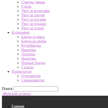
Советы дамам
Стиль
Уход за волосами
Уход за лицом
Уход за ногами
Уход за руками
Уход за телом
Кулинария
Блюда из мяса
Блюда из рыбы
Бутерброды
Выпечка
Десерты
Напитки
Первые блюда
Салаты
Психология
Отношения
Саморазвитие
Поиск
Женский журнал
Главная