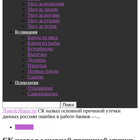
Уход за волосами
Уход за лицом
Уход за ногами
Уход за руками
Уход за телом
Кулинария
Блюда из мяса
Блюда из рыбы
Бутерброды
Выпечка
Десерты
Напитки
Первые блюда
Салаты
Психология
Отношения
Саморазвитие
Домой
Новости
СК назвал основной причиной утечки
данных россиян ошибки в работе банков —...
Новости