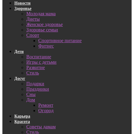
Новости
Здоровье
Молодая мама
Диеты
Женское здоровье
Здоровье семьи
Спорт
Спортивное питание
Фитнес
Дети
Воспитание
Игры с детьми
Развитие
Стиль
Досуг
Подарки
Праздники
Сны
Дом
Ремонт
Огород
Карьера
Красота
Советы дамам
Стиль