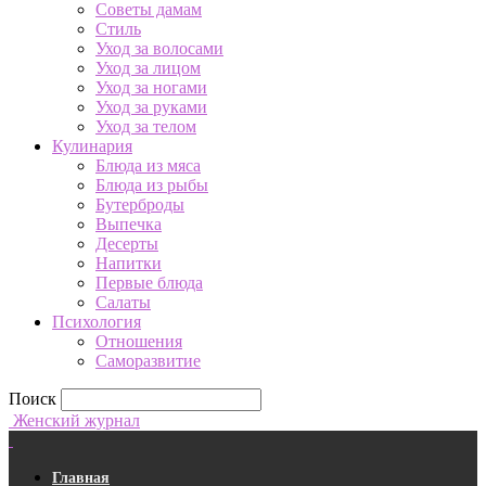
Советы дамам
Стиль
Уход за волосами
Уход за лицом
Уход за ногами
Уход за руками
Уход за телом
Кулинария
Блюда из мяса
Блюда из рыбы
Бутерброды
Выпечка
Десерты
Напитки
Первые блюда
Салаты
Психология
Отношения
Саморазвитие
Поиск
Женский журнал
Главная