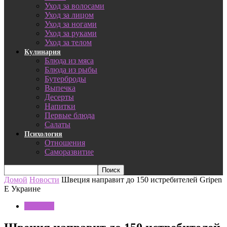
Уход за волосами
Уход за лицом
Уход за ногами
Уход за руками
Уход за телом
Кулинария
Блюда из мяса
Блюда из рыбы
Бутерброды
Выпечка
Десерты
Напитки
Первые блюда
Салаты
Психология
Отношения
Саморазвитие
Домой
Новости
Швеция направит до 150 истребителей Gripen
E Украине
Новости