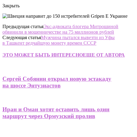
Закрыть
Предыдущая статья
Экс-адвоката блогера Митрошиной
обвинили в мошенничестве на 75 миллионов рублей
Следующая статья
Мужчина пытался вывезти из Уфы
в Ташкент редчайшую монету времен СССР
ЭТО МОЖЕТ БЫТЬ ИНТЕРЕСНО
ЕЩЕ ОТ АВТОРА
Сергей Собянин открыл новую эстакаду
на шоссе Энтузиастов
Иран и Оман хотят оставить лишь один
маршрут через Ормузский пролив