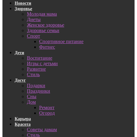
Новости
Здоровье
Молодая мама
Диеты
Женское здоровье
Здоровье семьи
Спорт
Спортивное питание
Фитнес
Дети
Воспитание
Игры с детьми
Развитие
Стиль
Досуг
Подарки
Праздники
Сны
Дом
Ремонт
Огород
Карьера
Красота
Советы дамам
Стиль