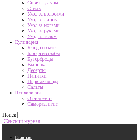
Советы дамам
Стиль
Уход за волосами
Уход за лицом
Уход за ногами
Уход за руками
Уход за телом
Кулинария
Блюда из мяса
Блюда из рыбы
Бутерброды
Выпечка
Десерты
Напитки
Первые блюда
Салаты
Психология
Отношения
Саморазвитие
Поиск
Женский журнал
Главная