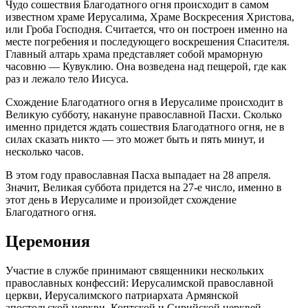
Чудо сошествия Благодатного огня происходит в самом
известном храме Иерусалима, Храме Воскресения Христова,
или Гроба Господня. Считается, что он построен именно на
месте погребения и последующего воскрешения Спасителя.
Главный алтарь храма представляет собой мраморную
часовню — Кувуклию. Она возведена над пещерой, где как
раз и лежало тело Иисуса.
Схождение Благодатного огня в Иерусалиме происходит в
Великую субботу, накануне православной Пасхи. Сколько
именно придется ждать сошествия Благодатного огня, не в
силах сказать никто — это может быть и пять минут, и
несколько часов.
В этом году православная Пасха выпадает на 28 апреля.
Значит, Великая суббота придется на 27-е число, именно в
этот день в Иерусалиме и произойдет схождение
Благодатного огня.
Церемония
Участие в службе принимают священники нескольких
православных конфессий: Иерусалимской православной
церкви, Иерусалимского патриархата Армянской
апостольской церкви, Коптской и Сирийской церквей.