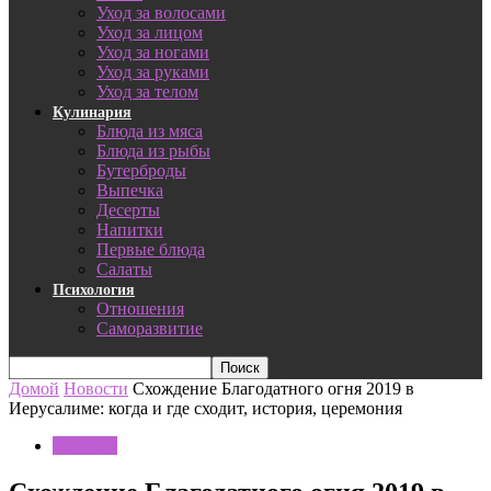
Уход за волосами
Уход за лицом
Уход за ногами
Уход за руками
Уход за телом
Кулинария
Блюда из мяса
Блюда из рыбы
Бутерброды
Выпечка
Десерты
Напитки
Первые блюда
Салаты
Психология
Отношения
Саморазвитие
Домой
Новости
Схождение Благодатного огня 2019 в
Иерусалиме: когда и где сходит, история, церемония
Новости