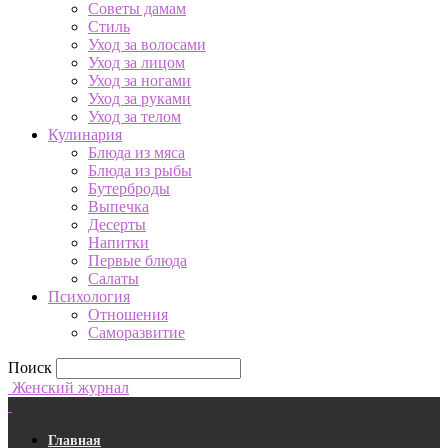
Советы дамам
Стиль
Уход за волосами
Уход за лицом
Уход за ногами
Уход за руками
Уход за телом
Кулинария
Блюда из мяса
Блюда из рыбы
Бутерброды
Выпечка
Десерты
Напитки
Первые блюда
Салаты
Психология
Отношения
Саморазвитие
Поиск
Женский журнал
Главная