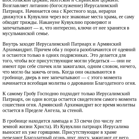
Возглавляет литанию (богослужение) Иерусалимский
Патриарх. Начинается она с Крестного хода, иерархи
движутся к Кувуклии через все знаковые места храма, ее саму
обходят трижды. Накануне Кувуклию проверяют и
запечатывают — и, что интересно, ключи от нее хранятся в
мусульманской семье.
Внутрь заходят Иерусалимский Патриарх и Армянский
Архимандрит. Причем оба у порога разоблачаются от одеяний
и остаются только в одних подрясниках. Это делается для
того, чтобы все присутствующие могли убедиться — они не
имеют при себе спичек или зажигалки, одним словом, ничего,
что могло бы зажечь огонь. Когда они оказываются в
гробнице, дверь в нее запечатывают — с этого момента
начинается всеобщая молитва о даровании Благодатного огня.
К самому Гробу Господню подходит только Иерусалимский
Патриарх, он один всегда остается свидетелем самого момента
сошествия огня. Армянский Архимандрит все время молитвы
остается в Пределе Ангела, за стеной.
В гробнице находится лампада и 33 свечи (по числу лет
земной жизни Христа). Из Кувуклии патриарх Иерусалима
выносит их уже горящими. Присутствующие в храме
передают Благодатный огонь друг другу, зажигают от него