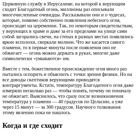
Церковную службу в Иерусалиме, на которой к верующим
сходит Благодатный огонь, миллионы раз описывали
многочисленные очевидцы. Рассказывали они и о чудесах,
которые, помимо собственно появления небесного огня,
происходят на церемонии. Так, по некоторым свидетельствам,
у верующих в храме и даже за его пределами на улице сами
собой загорались свечи, на стенах в разных местах появлялись
яркие всполохи, сверкали молнии. Что же касается самого
пламени, то в первые минуты после появления оно не
обжигает — огонь можно держать в руках, многие даже
символически «умываются» им.
Вместе с тем, божественное происхождение огня много раз
пытались оспорить и объяснить с точки зрения физики. Но на
все доводы скептиков верующими приводятся
контраргументы. Кстати, температуру Благодатного огня даже
измеряли несколько раз — чтобы понять, почему он поначалу
не обжигает. Выяснилось, что сразу после возникновения
температура у пламени — 40 градусов по Цельсию, а уже
через 15 минут — за 300 градусов. Научного толкования
этому явлению пока не нашлось.
Когда и где сходит