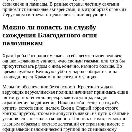
свои свечи и лампады. В разные страны частицу святыни
привозят специальные авиарейсами, и в аэропортах огонь из
Иерусалима встречают целые делегации верующих.
Можно ли попасть на службу
схождения Благодатного огня
паломникам
Храм Гроба Господня вмещает в себя десять тысяч человек,
однако желающих увидеть чудо своими глазами или хотя бы
присутствовать рядом с ним, конечно, намного больше. Во
время службы в Великую субботу народ собирается и на
площади перед Храмом, и на соседних улицах.
Меры по обеспечению безопасности Крестного хода и
верующих иерусалимская полиция начинает принимать еще в
пятницу: постепенно перекрываются улицы, вводят
ограничения на движение. Никаких «билетов» на службу
купить, естественно, нельзя. Вход в Старый город строго
контролируется, чтобы не допустить давки, на пути к святыне
установлены несколько кордонов. Попасть в сам храм можно
главным образом в составе делегаций от стран или вместе с
официальной паломнической группой по специальному