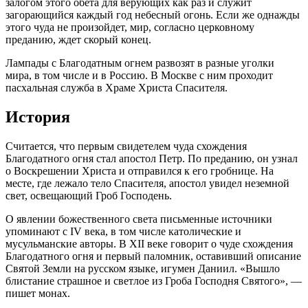
залогом этого обета для верующих как раз и служит
загорающийся каждый год небесный огонь. Если же однажды
этого чуда не произойдет, мир, согласно церковному
преданию, ждет скорый конец.
Лампады с Благодатным огнем развозят в разные уголки
мира, в том числе и в Россию. В Москве с ним проходит
пасхальная служба в Храме Христа Спасителя.
История
Считается, что первым свидетелем чуда схождения
Благодатного огня стал апостол Петр. По преданию, он узнал
о Воскрешении Христа и отправился к его гробнице. На
месте, где лежало тело Спасителя, апостол увидел неземной
свет, освещающий Гроб Господень.
О явлении божественного света письменные источники
упоминают с IV века, в том числе католические и
мусульманские авторы. В XII веке говорит о чуде схождения
Благодатного огня и первый паломник, оставивший описание
Святой Земли на русском языке, игумен Даниил. «Вышло
блистание страшное и светлое из Гроба Господня Святого», —
пишет монах.