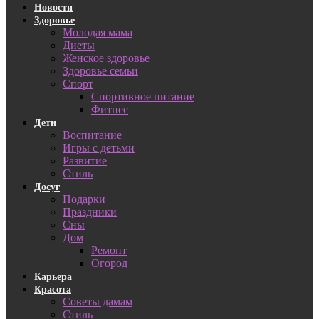
Новости
Здоровье
Молодая мама
Диеты
Женское здоровье
Здоровье семьи
Спорт
Спортивное питание
Фитнес
Дети
Воспитание
Игры с детьми
Развитие
Стиль
Досуг
Подарки
Праздники
Сны
Дом
Ремонт
Огород
Карьера
Красота
Советы дамам
Стиль