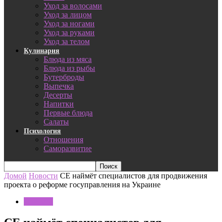
Уход за волосами
Уход за лицом
Уход за ногами
Уход за руками
Уход за телом
Кулинария
Блюда из мяса
Блюда из рыбы
Бутерброды
Выпечка
Десерты
Напитки
Первые блюда
Салаты
Психология
Отношения
Саморазвитие
Домой
Новости
СЕ наймёт специалистов для продвижения
проекта о реформе госуправления на Украине
Новости