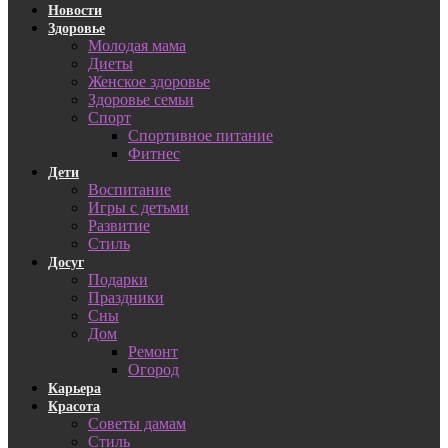
Новости
Здоровье
Молодая мама
Диеты
Женское здоровье
Здоровье семьи
Спорт
Спортивное питание
Фитнес
Дети
Воспитание
Игры с детьми
Развитие
Стиль
Досуг
Подарки
Праздники
Сны
Дом
Ремонт
Огород
Карьера
Красота
Советы дамам
Стиль