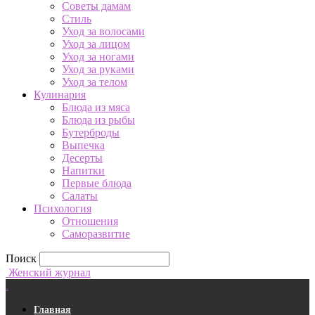
Советы дамам
Стиль
Уход за волосами
Уход за лицом
Уход за ногами
Уход за руками
Уход за телом
Кулинария
Блюда из мяса
Блюда из рыбы
Бутерброды
Выпечка
Десерты
Напитки
Первые блюда
Салаты
Психология
Отношения
Саморазвитие
Поиск
Женский журнал
Главная