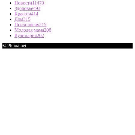
Новости
11470
Здоровье
493
Красота
414
Дом
315
Психология
215
Молодая мама
208
Кулинария
202
© Phpua.net