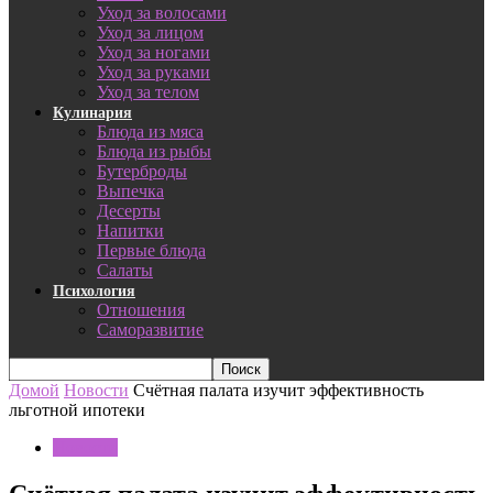
Уход за волосами
Уход за лицом
Уход за ногами
Уход за руками
Уход за телом
Кулинария
Блюда из мяса
Блюда из рыбы
Бутерброды
Выпечка
Десерты
Напитки
Первые блюда
Салаты
Психология
Отношения
Саморазвитие
Домой
Новости
Счётная палата изучит эффективность
льготной ипотеки
Новости