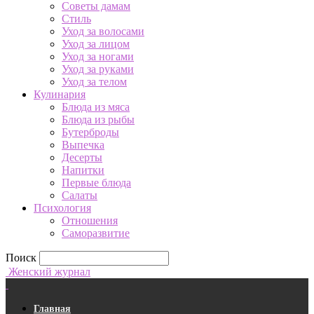
Советы дамам
Стиль
Уход за волосами
Уход за лицом
Уход за ногами
Уход за руками
Уход за телом
Кулинария
Блюда из мяса
Блюда из рыбы
Бутерброды
Выпечка
Десерты
Напитки
Первые блюда
Салаты
Психология
Отношения
Саморазвитие
Поиск
Женский журнал
Главная