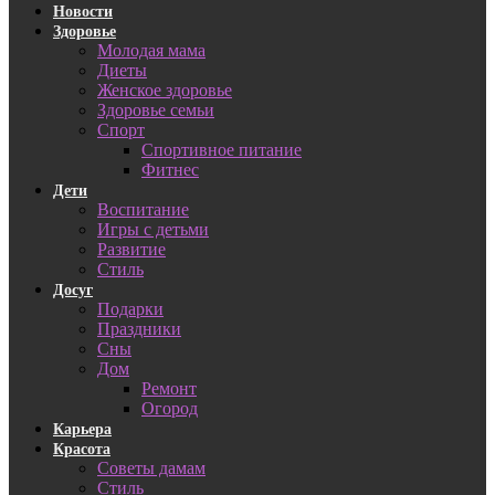
Новости
Здоровье
Молодая мама
Диеты
Женское здоровье
Здоровье семьи
Спорт
Спортивное питание
Фитнес
Дети
Воспитание
Игры с детьми
Развитие
Стиль
Досуг
Подарки
Праздники
Сны
Дом
Ремонт
Огород
Карьера
Красота
Советы дамам
Стиль