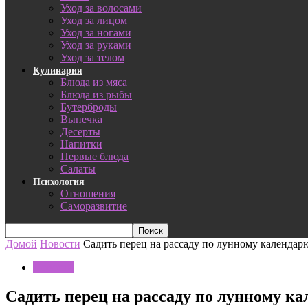
Уход за волосами
Уход за лицом
Уход за ногами
Уход за руками
Уход за телом
Кулинария
Блюда из мяса
Блюда из рыбы
Бутерброды
Выпечка
Десерты
Напитки
Первые блюда
Салаты
Психология
Отношения
Саморазвитие
Домой
Новости
Садить перец на рассаду по лунному календарю
Новости
Садить перец на рассаду по лунному ка