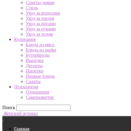
Советы дамам
Стиль
Уход за волосами
Уход за лицом
Уход за ногами
Уход за руками
Уход за телом
Кулинария
Блюда из мяса
Блюда из рыбы
Бутерброды
Выпечка
Десерты
Напитки
Первые блюда
Салаты
Психология
Отношения
Саморазвитие
Поиск
Женский журнал
Главная