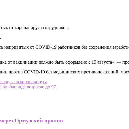
итых от коронавируса сотрудников.
.
ять непривитых от COVID-19 работников без сохранения заработ
тника от вакцинации должно быть оформлено с 15 августа», — п
ации против COVID-19 без медицинских противопоказаний, могу
ч случаев коронавируса
 во Флориде возросло до 97
 через Ормузский пролив