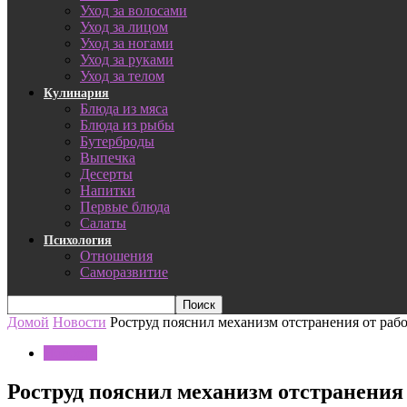
Уход за волосами
Уход за лицом
Уход за ногами
Уход за руками
Уход за телом
Кулинария
Блюда из мяса
Блюда из рыбы
Бутерброды
Выпечка
Десерты
Напитки
Первые блюда
Салаты
Психология
Отношения
Саморазвитие
Домой
Новости
Роструд пояснил механизм отстранения от ра
Новости
Роструд пояснил механизм отстранения