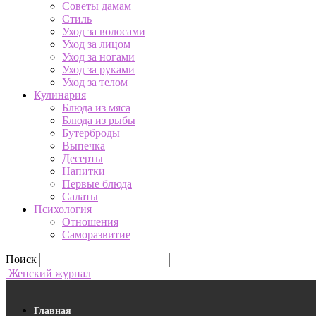
Советы дамам
Стиль
Уход за волосами
Уход за лицом
Уход за ногами
Уход за руками
Уход за телом
Кулинария
Блюда из мяса
Блюда из рыбы
Бутерброды
Выпечка
Десерты
Напитки
Первые блюда
Салаты
Психология
Отношения
Саморазвитие
Поиск
Женский журнал
Главная