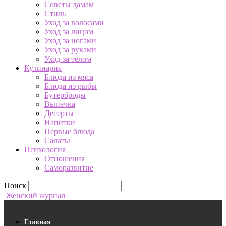
Советы дамам
Стиль
Уход за волосами
Уход за лицом
Уход за ногами
Уход за руками
Уход за телом
Кулинария
Блюда из мяса
Блюда из рыбы
Бутерброды
Выпечка
Десерты
Напитки
Первые блюда
Салаты
Психология
Отношения
Саморазвитие
Поиск
Женский журнал
Главная