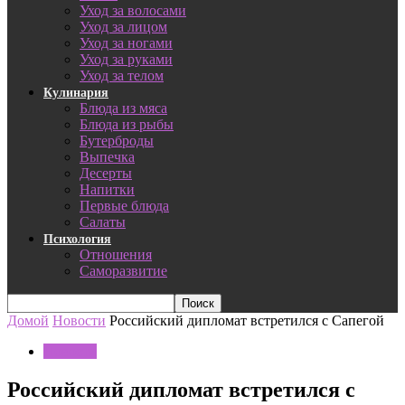
Уход за волосами
Уход за лицом
Уход за ногами
Уход за руками
Уход за телом
Кулинария
Блюда из мяса
Блюда из рыбы
Бутерброды
Выпечка
Десерты
Напитки
Первые блюда
Салаты
Психология
Отношения
Саморазвитие
Домой
Новости
Российский дипломат встретился с Сапегой
Новости
Российский дипломат встретился с