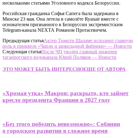
несколькими статьями Уголовного кодекса Белоруссии.
Российская гражданка Софья Сапега была задержана в
Минске 23 мая. Она летела в самолёте Ryanair вместе с
основателем признанного в Белоруссии экстремистским
Telegram-канала NEXTA Романом Протасевичем.
Предыдущая статья
Актер Тимоти Шаламе исполнит главную
роль в приквеле «Чарли и шоколадной фабрики» — Новости
Следующая статья
После ЧП уволен главный инженер
таганрогского водоканала Юрий Поляков — Новости
ЭТО МОЖЕТ БЫТЬ ИНТЕРЕСНО
ЕЩЕ ОТ АВТОРА
«Хромая утка» Макрон: раскрыто, кто займет
кресло президента Франции в 2027 году
«Без этого победить невозможно»: Собянин
о городском развитии в сложное время