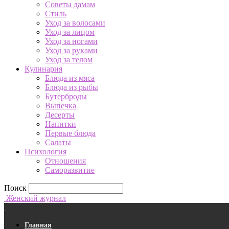
Советы дамам
Стиль
Уход за волосами
Уход за лицом
Уход за ногами
Уход за руками
Уход за телом
Кулинария
Блюда из мяса
Блюда из рыбы
Бутерброды
Выпечка
Десерты
Напитки
Первые блюда
Салаты
Психология
Отношения
Саморазвитие
Поиск
Женский журнал
Главная