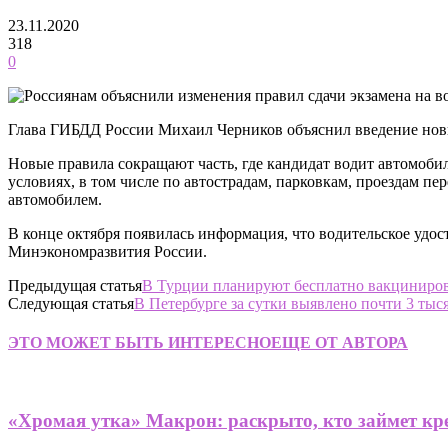
23.11.2020
318
0
Глава ГИБДД России Михаил Черников объяснил введение новы
Новые правила сокращают часть, где кандидат водит автомоби
условиях, в том числе по автострадам, парковкам, проездам пе
автомобилем.
В конце октября появилась информация, что водительское удо
Минэкономразвития России.
Предыдущая статья
В Турции планируют бесплатно вакциниро
Следующая статья
В Петербурге за сутки выявлено почти 3 тыс
ЭТО МОЖЕТ БЫТЬ ИНТЕРЕСНО
ЕЩЕ ОТ АВТОРА
«Хромая утка» Макрон: раскрыто, кто займет кре