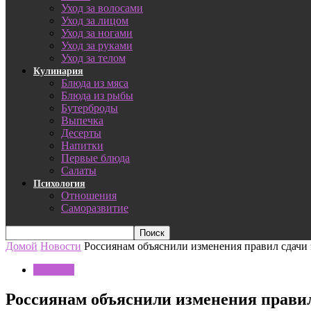
Уход за волосами
Уход за лицом
Уход за ногами
Уход за руками
Уход за телом
Кулинария
Блюда из мяса
Блюда из рыбы
Бутерброды
Выпечка
Десерты
Напитки
Первые блюда
Салаты
Психология
Отношения
Саморазвитие
Домой
Новости
Россиянам объяснили изменения правил сдачи 
Новости
Россиянам объяснили изменения правил