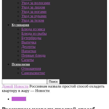
Уход за волосами
Уход за лицом
Уход за ногами
Уход за руками
Уход за телом
Кулинария
Блюда из мяса
Блюда из рыбы
Бутерброды
Выпечка
Десерты
Напитки
Первые блюда
Салаты
Психология
Отношения
Саморазвитие
Домой
Новости
Россиянам назвали простой способ охладить
квартиру в жару — Новости
Новости