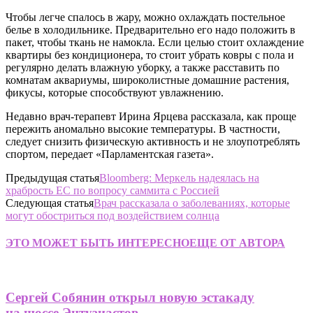
Чтобы легче спалось в жару, можно охлаждать постельное
белье в холодильнике. Предварительно его надо положить в
пакет, чтобы ткань не намокла. Если целью стоит охлаждение
квартиры без кондиционера, то стоит убрать ковры с пола и
регулярно делать влажную уборку, а также расставить по
комнатам аквариумы, широколистные домашние растения,
фикусы, которые способствуют увлажнению.
Недавно врач-терапевт Ирина Ярцева рассказала, как проще
пережить аномально высокие температуры. В частности,
следует снизить физическую активность и не злоупотреблять
спортом, передает «Парламентская газета».
Предыдущая статья
Bloomberg: Меркель надеялась на
храбрость ЕС по вопросу саммита с Россией
Следующая статья
Врач рассказала о заболеваниях, которые
могут обостриться под воздействием солнца
ЭТО МОЖЕТ БЫТЬ ИНТЕРЕСНО
ЕЩЕ ОТ АВТОРА
Сергей Собянин открыл новую эстакаду
на шоссе Энтузиастов