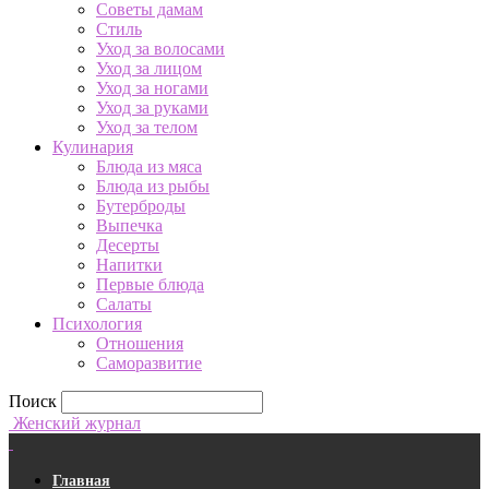
Советы дамам
Стиль
Уход за волосами
Уход за лицом
Уход за ногами
Уход за руками
Уход за телом
Кулинария
Блюда из мяса
Блюда из рыбы
Бутерброды
Выпечка
Десерты
Напитки
Первые блюда
Салаты
Психология
Отношения
Саморазвитие
Поиск
Женский журнал
Главная