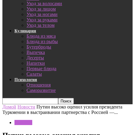
Уход за волосами
Уход за лицом
Уход за ногами
Уход за руками
Уход за телом
Кулинария
Блюда из мяса
Блюда из рыбы
Бутерброды
Выпечка
Десерты
Напитки
Первые блюда
Салаты
Психология
Отношения
Саморазвитие
Домой
Новости
Путин высоко оценил усилия президента
Туркмении в выстраивании партнерства с Россией —...
Новости