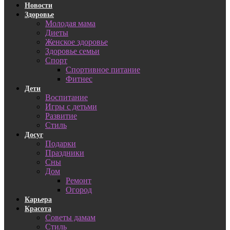
Новости
Здоровье
Молодая мама
Диеты
Женское здоровье
Здоровье семьи
Спорт
Спортивное питание
Фитнес
Дети
Воспитание
Игры с детьми
Развитие
Стиль
Досуг
Подарки
Праздники
Сны
Дом
Ремонт
Огород
Карьера
Красота
Советы дамам
Стиль