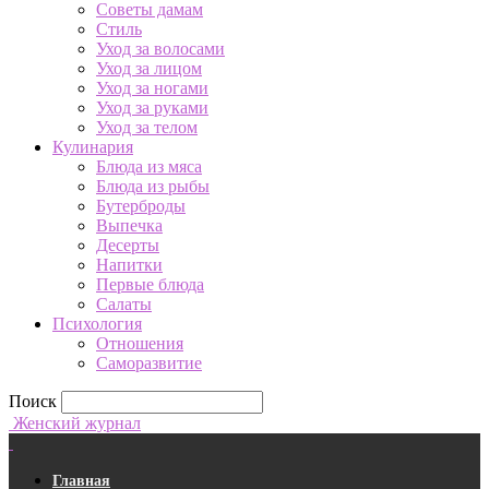
Советы дамам
Стиль
Уход за волосами
Уход за лицом
Уход за ногами
Уход за руками
Уход за телом
Кулинария
Блюда из мяса
Блюда из рыбы
Бутерброды
Выпечка
Десерты
Напитки
Первые блюда
Салаты
Психология
Отношения
Саморазвитие
Поиск
Женский журнал
Главная