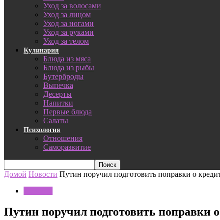
Уход за волосами
Уход за лицом
Уход за ногами
Уход за руками
Уход за телом
Кулинария
Блюда из мяса
Блюда из рыбы
Бутерброды
Выпечка
Десерты
Напитки
Первые блюда
Салаты
Психология
Отношения
Саморазвитие
Домой
Новости
Путин поручил подготовить поправки о креди
Новости
Путин поручил подготовить поправки 