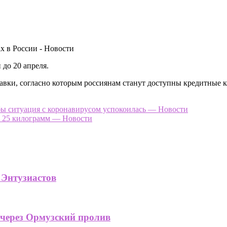
до 20 апреля.
ки, согласно которым россиянам станут доступны кредитные ка
обы ситуация с коронавирусом успокоилась — Новости
на 25 килограмм — Новости
 Энтузиастов
 через Ормузский пролив