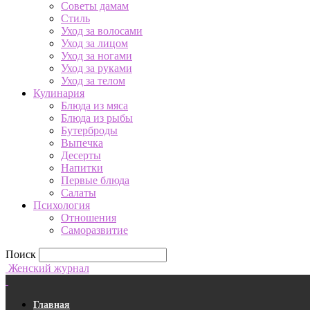
Советы дамам
Стиль
Уход за волосами
Уход за лицом
Уход за ногами
Уход за руками
Уход за телом
Кулинария
Блюда из мяса
Блюда из рыбы
Бутерброды
Выпечка
Десерты
Напитки
Первые блюда
Салаты
Психология
Отношения
Саморазвитие
Поиск
Женский журнал
Главная