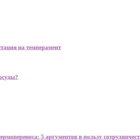
нтация на темперамент
осуды?
рмопереноса: 5 аргументов в пользу сотрудничеств