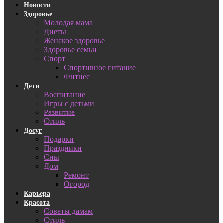
Новости
Здоровье
Молодая мама
Диеты
Женское здоровье
Здоровье семьи
Спорт
Спортивное питание
Фитнес
Дети
Воспитание
Игры с детьми
Развитие
Стиль
Досуг
Подарки
Праздники
Сны
Дом
Ремонт
Огород
Карьера
Красота
Советы дамам
Стиль