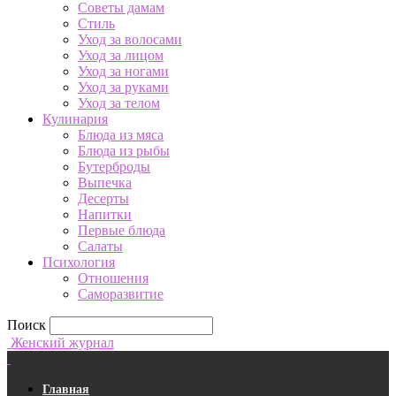
Советы дамам
Стиль
Уход за волосами
Уход за лицом
Уход за ногами
Уход за руками
Уход за телом
Кулинария
Блюда из мяса
Блюда из рыбы
Бутерброды
Выпечка
Десерты
Напитки
Первые блюда
Салаты
Психология
Отношения
Саморазвитие
Поиск
Женский журнал
Главная