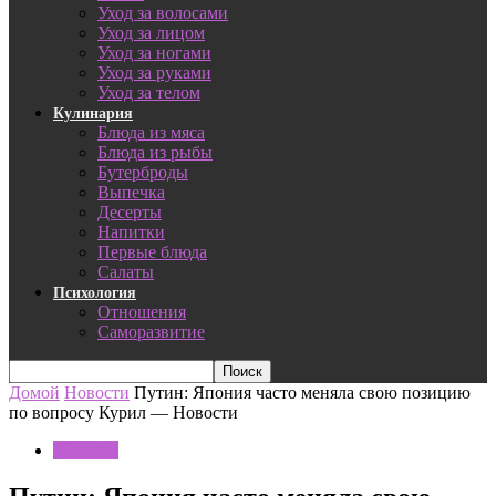
Уход за волосами
Уход за лицом
Уход за ногами
Уход за руками
Уход за телом
Кулинария
Блюда из мяса
Блюда из рыбы
Бутерброды
Выпечка
Десерты
Напитки
Первые блюда
Салаты
Психология
Отношения
Саморазвитие
Домой
Новости
Путин: Япония часто меняла свою позицию
по вопросу Курил — Новости
Новости