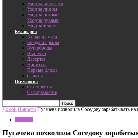
Уход за волосами
Уход за лицом
Уход за ногами
Уход за руками
Уход за телом
Кулинария
Блюда из мяса
Блюда из рыбы
Бутерброды
Выпечка
Десерты
Напитки
Первые блюда
Салаты
Психология
Отношения
Саморазвитие
Домой
Новости
Пугачева позволила Соседову зарабатывать на
Новости
Пугачева позволила Соседову зарабаты