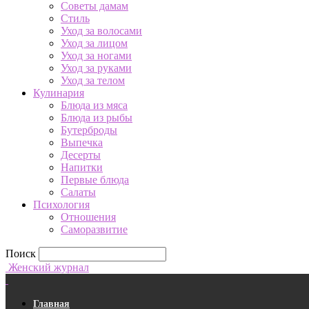
Советы дамам
Стиль
Уход за волосами
Уход за лицом
Уход за ногами
Уход за руками
Уход за телом
Кулинария
Блюда из мяса
Блюда из рыбы
Бутерброды
Выпечка
Десерты
Напитки
Первые блюда
Салаты
Психология
Отношения
Саморазвитие
Поиск
Женский журнал
Главная