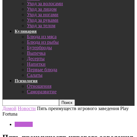
Уход за волосами
Уход за лицом
Уход за ногами
Уход за руками
Уход за телом
Кулинария
Блюда из мяса
Блюда из рыбы
Бутерброды
Выпечка
Десерты
Напитки
Первые блюда
Салаты
Психология
Отношения
Саморазвитие
Домой
Новости
Пять преимуществ игрового заведения Play
Fortuna
Новости