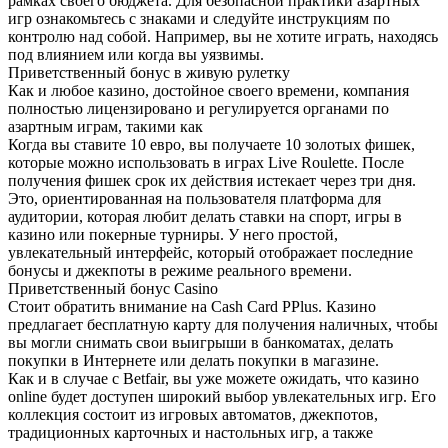
рамках своего бюджета. Для безопасной практики азартных
игр ознакомьтесь с знаками и следуйте инструкциям по
контролю над собой. Например, вы не хотите играть, находясь
под влиянием или когда вы уязвимы.
Приветственный бонус в живую рулетку
Как и любое казино, достойное своего времени, компания
полностью лицензировано и регулируется органами по
азартным играм, такими как
Когда вы ставите 10 евро, вы получаете 10 золотых фишек,
которые можно использовать в играх Live Roulette. После
получения фишек срок их действия истекает через три дня.
Это, ориентированная на пользователя платформа для
аудитории, которая любит делать ставки на спорт, игры в
казино или покерные турниры. У него простой,
увлекательный интерфейс, который отображает последние
бонусы и джекпоты в режиме реального времени.
Приветственный бонус Casino
Стоит обратить внимание на Cash Card PPlus. Казино
предлагает бесплатную карту для получения наличных, чтобы
вы могли снимать свои выигрыши в банкоматах, делать
покупки в Интернете или делать покупки в магазине.
Как и в случае с Betfair, вы уже можете ожидать, что казино
online будет доступен широкий выбор увлекательных игр. Его
коллекция состоит из игровых автоматов, джекпотов,
традиционных карточных и настольных игр, а также