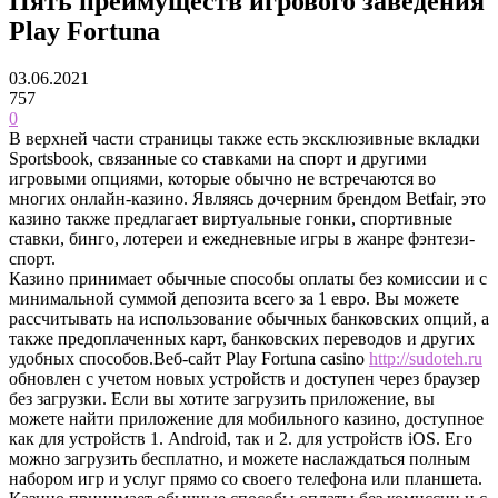
Пять преимуществ игрового заведения
Play Fortuna
03.06.2021
757
0
В верхней части страницы также есть эксклюзивные вкладки
Sportsbook, связанные со ставками на спорт и другими
игровыми опциями, которые обычно не встречаются во
многих онлайн-казино. Являясь дочерним брендом Betfair, это
казино также предлагает виртуальные гонки, спортивные
ставки, бинго, лотереи и ежедневные игры в жанре фэнтези-
спорт.
Казино принимает обычные способы оплаты без комиссии и с
минимальной суммой депозита всего за 1 евро. Вы можете
рассчитывать на использование обычных банковских опций, а
также предоплаченных карт, банковских переводов и других
удобных способов.Веб-сайт Play Fortuna casino
http://sudoteh.ru
обновлен с учетом новых устройств и доступен через браузер
без загрузки. Если вы хотите загрузить приложение, вы
можете найти приложение для мобильного казино, доступное
как для устройств 1. Android, так и 2. для устройств iOS. Его
можно загрузить бесплатно, и можете наслаждаться полным
набором игр и услуг прямо со своего телефона или планшета.