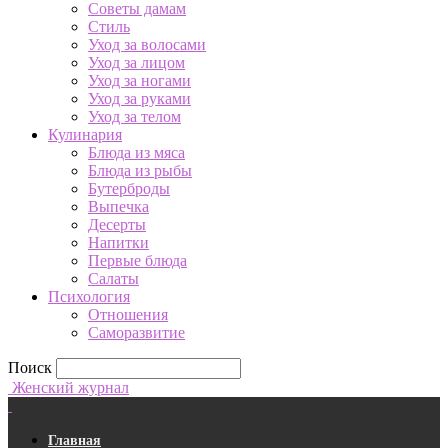
Советы дамам
Стиль
Уход за волосами
Уход за лицом
Уход за ногами
Уход за руками
Уход за телом
Кулинария
Блюда из мяса
Блюда из рыбы
Бутерброды
Выпечка
Десерты
Напитки
Первые блюда
Салаты
Психология
Отношения
Саморазвитие
Поиск
Женский журнал
Главная