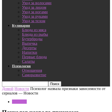
Уход за волосами
Уход за лицом
Уход за ногами
Уход за руками
Уход за телом
Кулинария
Блюда из мяса
Блюда из рыбы
Бутерброды
Выпечка
Десерты
Напитки
Первые блюда
Салаты
Психология
Отношения
Саморазвитие
Домой
Новости
Психолог назвала признаки зависимости от
сериалов — Новости
Новости