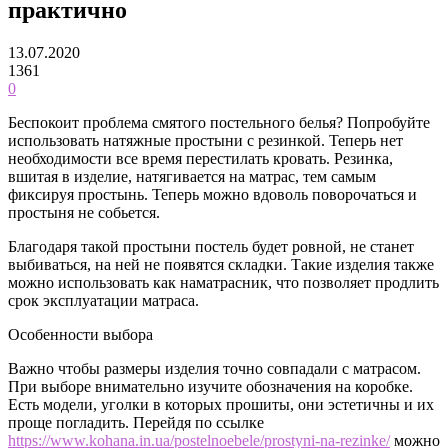
практично
13.07.2020
1361
0
Беспокоит проблема смятого постельного белья? Попробуйте
использовать натяжные простыни с резинкой. Теперь нет
необходимости все время перестилать кровать. Резинка,
вшитая в изделие, натягивается на матрас, тем самым
фиксируя простынь.
Теперь можно вдоволь поворочаться и
простыня не собьется.
Благодаря такой простыни постель будет ровной, не станет
выбиваться, на ней не появятся складки. Такие изделия также
можно использовать как наматрасник, что позволяет продлить
срок эксплуатации матраса.
Особенности выбора
Важно чтобы размеры изделия точно совпадали с матрасом.
При выборе внимательно изучите обозначения на коробке.
Есть модели, уголки в которых прошиты, они эстетичны и их
проще погладить. Перейдя по ссылке
https://www.kohana.in.ua/postelnoebele/prostyni-na-rezinke/
можно