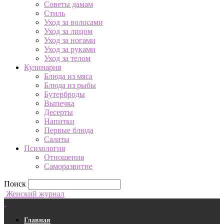
Советы дамам
Стиль
Уход за волосами
Уход за лицом
Уход за ногами
Уход за руками
Уход за телом
Кулинария
Блюда из мяса
Блюда из рыбы
Бутерброды
Выпечка
Десерты
Напитки
Первые блюда
Салаты
Психология
Отношения
Саморазвитие
Поиск
Женский журнал
Главная