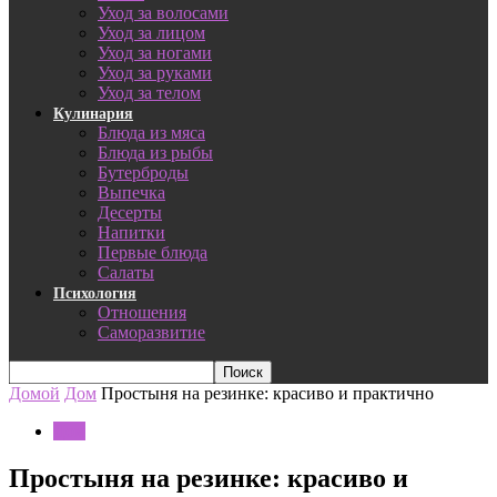
Уход за волосами
Уход за лицом
Уход за ногами
Уход за руками
Уход за телом
Кулинария
Блюда из мяса
Блюда из рыбы
Бутерброды
Выпечка
Десерты
Напитки
Первые блюда
Салаты
Психология
Отношения
Саморазвитие
Домой
Дом
Простыня на резинке: красиво и практично
Дом
Простыня на резинке: красиво и