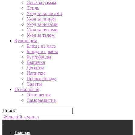
Советы дамам
Стиль
Уход за волосами
Уход за лицом
Уход за ногами
Уход за руками
Уход за телом
Кулинария
Блюда из мяса
Блюда из рыбы
Бутерброды
Выпечка
Десерты
Напитки
Первые блюда
Салаты
Психология
Отношения
Саморазвитие
Поиск
Женский журнал
Главная