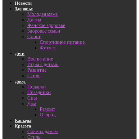
Новости
Здоровье
Молодая мама
Диеты
Женское здоровье
Здоровье семьи
Спорт
Спортивное питание
Фитнес
Дети
Воспитание
Игры с детьми
Развитие
Стиль
Досуг
Подарки
Праздники
Сны
Дом
Ремонт
Огород
Карьера
Красота
Советы дамам
Стиль