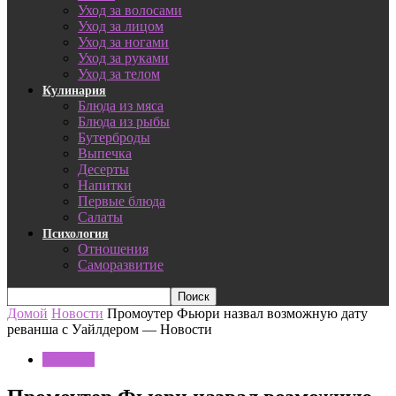
Уход за волосами
Уход за лицом
Уход за ногами
Уход за руками
Уход за телом
Кулинария
Блюда из мяса
Блюда из рыбы
Бутерброды
Выпечка
Десерты
Напитки
Первые блюда
Салаты
Психология
Отношения
Саморазвитие
Домой
Новости
Промоутер Фьюри назвал возможную дату
реванша с Уайлдером — Новости
Новости