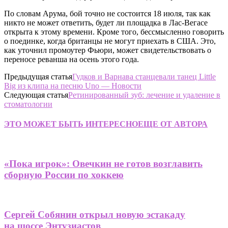
По словам Арума, бой точно не состоится 18 июля, так как
никто не может ответить, будет ли площадка в Лас-Вегасе
открыта к этому времени. Кроме того, бессмысленно говорить
о поединке, когда британцы не могут приехать в США. Это,
как уточнил промоутер Фьюри, может свидетельствовать о
переносе реванша на осень этого года.
Предыдущая статья
Гудков и Варнава станцевали танец Little
Big из клипа на песню Uno — Новости
Следующая статья
Ретинированный зуб: лечение и удаление в
стоматологии
ЭТО МОЖЕТ БЫТЬ ИНТЕРЕСНО
ЕЩЕ ОТ АВТОРА
«Пока игрок»: Овечкин не готов возглавить
сборную России по хоккею
Сергей Собянин открыл новую эстакаду
на шоссе Энтузиастов