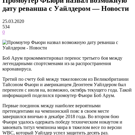
Промоутер Фьюри назвал возможную
дату реванша с Уайлдером — Новости
25.03.2020
534
0
Боб Арум прокомментировал перенос третьего боя между
легендарными спортсменами из-за распространения
коронавируса.
Третий по счету бой между тяжеловесом из Великобритании
Тайсоном Фьюри и американцем Деонтеем Уайлдером был
перенесен с июля на, возможно, октябрь текущего года. Такой
информацией поделился промоутер Фьюри Боб Арум.
Первые поединок между наиболее вероятными
претендентами на чемпионский пояс в своем месте
завершился вничью в декабре 2018 года. Во втором бою
Фьюри удалось одержать победу техническим нокаутом и
завоевать титул чемпиона мира в тяжелом весе по версии
WBC, который Уайлдер успел защитить десять раз.