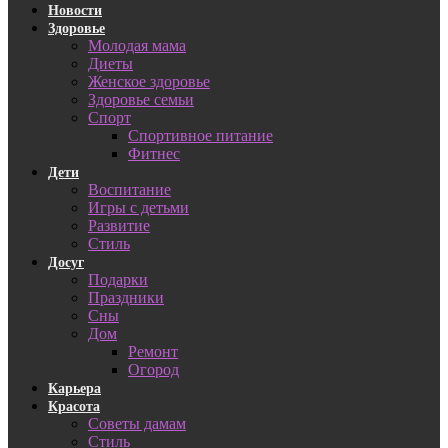
Новости
Здоровье
Молодая мама
Диеты
Женское здоровье
Здоровье семьи
Спорт
Спортивное питание
Фитнес
Дети
Воспитание
Игры с детьми
Развитие
Стиль
Досуг
Подарки
Праздники
Сны
Дом
Ремонт
Огород
Карьера
Красота
Советы дамам
Стиль