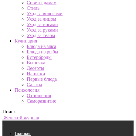
Советы дамам
Стиль
Уход за волосами
Уход за лицом
Уход за ногами
Уход за руками
Уход за телом
Кулинария
Блюда из мяса
Блюда из рыбы
Бутерброды
Выпечка
Десерты
Напитки
Первые блюда
Салаты
Психология
Отношения
Саморазвитие
Поиск
Женский журнал
Главная