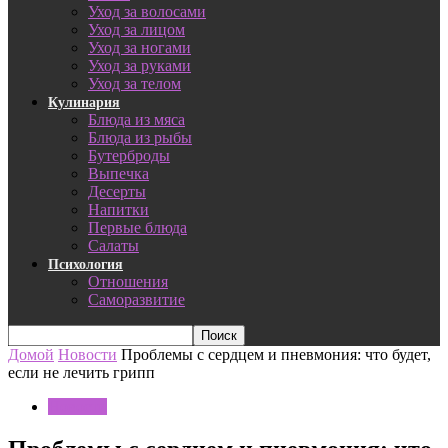
Уход за волосами
Уход за лицом
Уход за ногами
Уход за руками
Уход за телом
Кулинария
Блюда из мяса
Блюда из рыбы
Бутерброды
Выпечка
Десерты
Напитки
Первые блюда
Салаты
Психология
Отношения
Саморазвитие
Домой
Новости
Проблемы с сердцем и пневмония: что будет,
если не лечить грипп
Новости