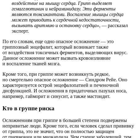
воздействие на мышцу сердца. Грипп выделяет
гемагглютинин и нейраминидазу. Эти ферменты
являются токсикантами. Воспаление мышцы сердца
может приводить к сердечной недостаточности,
вызывать аритмию и остановку сердца»
, — рассказал
эксперт.
По его словам, еще одно опасное осложнение — это
гриппозный энцефалит, который возникает также
от воздействия токсичных ферментов, выделяющих вирус.
Данное осложнение может вызвать кровоизлияние
и воспаление тканей мозга.
Кроме того, при гриппе может возникнуть редкое,
но смертельно опасное осложнение — Синдром Рейе. Оно
характеризуется острой энцефалопатией и печеночной
дисфункцией. И осложнения в придаточных пазухах носа,
например, гайморит и синусит, а также мастоидит.
Кто в группе риска
Осложнениям при гриппе в большей степени подвержены
непривитые люди. Кроме того, если человек сделал прививку
от гриппа, это не значит, что он полностью защищен
от пневмонии или миокардида. Чем старше заболевший, тем