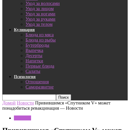
Уход за волосами
Уход за лицом
Уход за ногами
Уход за руками
Уход за телом
Кулинария
Блюда из мяса
Блюда из рыбы
Бутерброды
Выпечка
Десерты
Напитки
Первые блюда
Салаты
Психология
Отношения
Саморазвитие
Домой
Новости
Привившимся «Спутником V» может
понадобиться ревакцинация — Новости
Новости