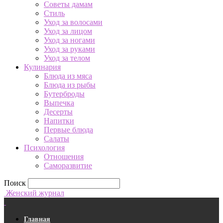
Советы дамам
Стиль
Уход за волосами
Уход за лицом
Уход за ногами
Уход за руками
Уход за телом
Кулинария
Блюда из мяса
Блюда из рыбы
Бутерброды
Выпечка
Десерты
Напитки
Первые блюда
Салаты
Психология
Отношения
Саморазвитие
Поиск
Женский журнал
Главная