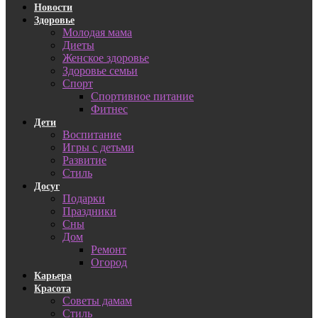
Новости
Здоровье
Молодая мама
Диеты
Женское здоровье
Здоровье семьи
Спорт
Спортивное питание
Фитнес
Дети
Воспитание
Игры с детьми
Развитие
Стиль
Досуг
Подарки
Праздники
Сны
Дом
Ремонт
Огород
Карьера
Красота
Советы дамам
Стиль