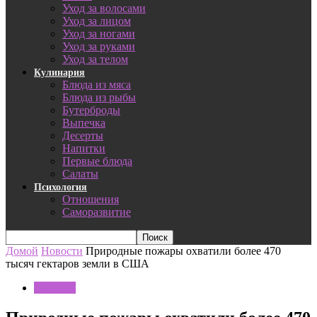
Уход за волосами
Уход за лицом
Уход за ногами
Уход за руками
Уход за телом
Кулинария
Блюда из мяса
Блюда из рыбы
Бутерброды
Выпечка
Десерты
Напитки
Первые блюда
Салаты
Психология
Отношения
Саморазвитие
Домой
Новости
Природные пожары охватили более 470
тысяч гектаров земли в США
Новости