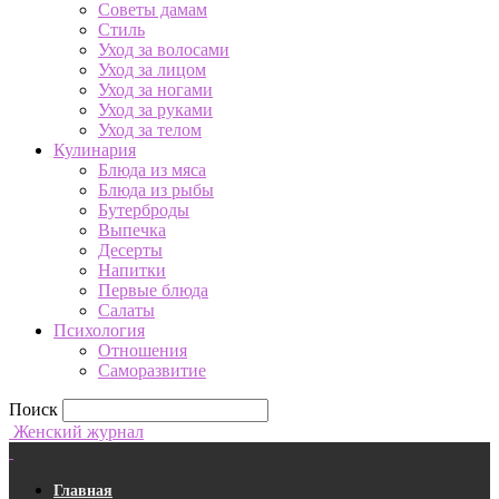
Советы дамам
Стиль
Уход за волосами
Уход за лицом
Уход за ногами
Уход за руками
Уход за телом
Кулинария
Блюда из мяса
Блюда из рыбы
Бутерброды
Выпечка
Десерты
Напитки
Первые блюда
Салаты
Психология
Отношения
Саморазвитие
Поиск
Женский журнал
Главная