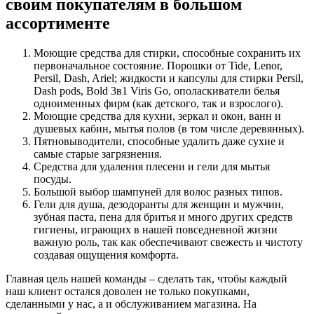
своим покупателям в большом
ассортименте
Моющие средства для стирки, способные сохранить их
первоначальное состояние. Порошки от Tide, Lenor,
Persil, Dash, Ariel; жидкости и капсулы для стирки Persil,
Dash pods, Bold 3в1 Viris Go, ополаскиватели белья
одноименных фирм (как детского, так и взрослого).
Моющие средства для кухни, зеркал и окон, ванн и
душевых кабин, мытья полов (в том числе деревянных).
Пятновыводители, способные удалить даже сухие и
самые старые загрязнения.
Средства для удаления плесени и гели для мытья
посуды.
Большой выбор шампуней для волос разных типов.
Гели для душа, дезодоранты для женщин и мужчин,
зубная паста, пена для бритья и много других средств
гигиены, играющих в нашей повседневной жизни
важную роль, так как обеспечивают свежесть и чистоту
создавая ощущения комфорта.
Главная цель нашей команды – сделать так, чтобы каждый
наш клиент остался доволен не только покупками,
сделанными у нас, а и обслуживанием магазина. На