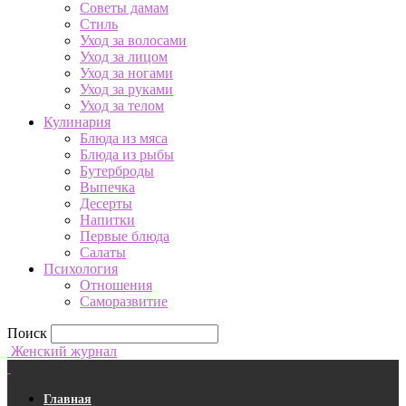
Советы дамам
Стиль
Уход за волосами
Уход за лицом
Уход за ногами
Уход за руками
Уход за телом
Кулинария
Блюда из мяса
Блюда из рыбы
Бутерброды
Выпечка
Десерты
Напитки
Первые блюда
Салаты
Психология
Отношения
Саморазвитие
Поиск
Женский журнал
Главная