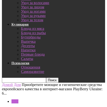
Уход за волосами
Уход за лицом
Уход за ногами
Уход за руками
Уход за телом
Кулинария
Блюда из мяса
Блюда из рыбы
Бутерброды
Выпечка
Десерты
Напитки
Первые блюда
Салаты
Психология
Отношения
Саморазвитие
Домой
Дом
Приобретите моющие и гигиенические средства
европейского качества в интернет-магазин PlayBerry Ukraine:
6...
Дом