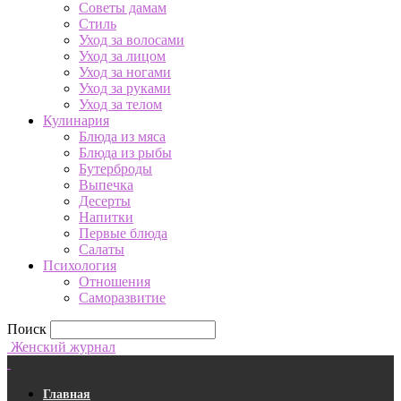
Советы дамам
Стиль
Уход за волосами
Уход за лицом
Уход за ногами
Уход за руками
Уход за телом
Кулинария
Блюда из мяса
Блюда из рыбы
Бутерброды
Выпечка
Десерты
Напитки
Первые блюда
Салаты
Психология
Отношения
Саморазвитие
Поиск
Женский журнал
Главная