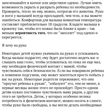
запеленывайте в ватное или шерстяное одеяло. Лучше иметь
возможность укрыть и раскрыть ребенка по необходимости.
Проверить, тепло ли ему, можно, потрогав его животик. Руки
и ноги у малышей всегда прохладней, чем тело, и вы можете
ошибиться. Комфортная для малыша комнатная температура
составляет приблизительно 18 градусов. Кладите малыша в
кроватку так, чтобы его ножки были ближе к краю – так
меньше
вероятность того
, что он "заползет" под одеяло и
перегреется.
Я хочу на руки
Некоторых детей нужно укачивать на руках и успокаивать.
Когда малыш подрастет, ему будет достаточно видеть вас и
слышать ваш голос, чтобы успокоиться, но пока он еще мал,
ему необходим физический контакт с мамой, чтобы
чувствовать себя в безопасности. Если вы покормили ребенка
и поменяли подгузник, ему может захотеться просто побыть у
вас на руках. Некоторые родители переживают, что они
"приучат ребенка к рукам", "избалуют" его, тем не менее, в
первые месяцы жизни этого не произойдет. Просто одним
детям нужно постоянно чувствовать маму рядом, а другим
этого не требуется. Деток, у которых особенно велика
потребность в физическом контакте, можно носить в слинге,
чтобы руки были свободны, и вы могли делать необходимые