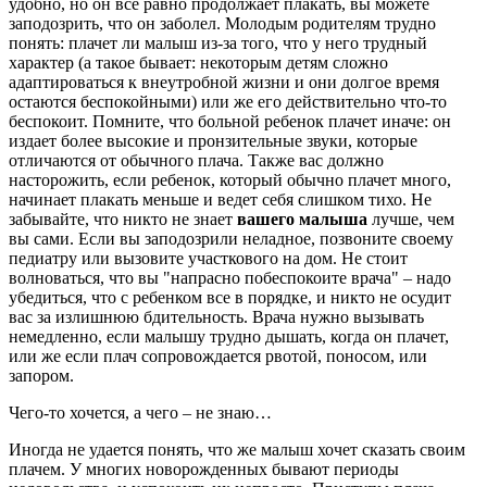
удобно, но он все равно продолжает плакать, вы можете
заподозрить, что он заболел.
Молодым родителям трудно
понять: плачет ли малыш из-за того, что у него трудный
характер (а такое бывает: некоторым детям сложно
адаптироваться к внеутробной жизни и они долгое время
остаются беспокойными) или же его действительно что-то
беспокоит. Помните, что больной ребенок плачет иначе: он
издает более высокие и пронзительные звуки, которые
отличаются от обычного плача. Также вас должно
насторожить, если ребенок, который обычно плачет много,
начинает плакать меньше и ведет себя слишком тихо. Не
забывайте, что никто не знает
вашего малыша
лучше, чем
вы сами. Если вы заподозрили неладное, позвоните своему
педиатру или вызовите участкового на дом. Не стоит
волноваться, что вы "напрасно побеспокоите врача" – надо
убедиться, что с ребенком все в порядке, и никто не осудит
вас за излишнюю бдительность. Врача нужно вызывать
немедленно, если малышу трудно дышать, когда он плачет,
или же если плач сопровождается рвотой, поносом, или
запором.
Чего-то хочется, а чего – не знаю…
Иногда не удается понять, что же малыш хочет сказать своим
плачем.
У многих новорожденных бывают периоды