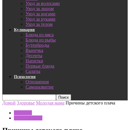
Уход за волосами
Уход за лицом
Уход за ногами
Уход за руками
Уход за телом
Кулинария
Блюда из мяса
Блюда из рыбы
Бутерброды
Выпечка
Десерты
Напитки
Первые блюда
Салаты
Психология
Отношения
Саморазвитие
Домой
Здоровье
Молодая мама
Причины детского плача
Здоровье
Молодая мама