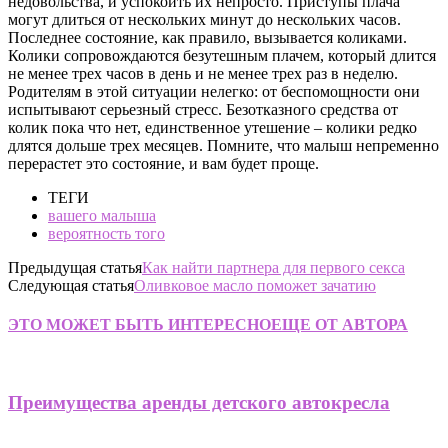
недовольства, и успокоить их непросто. Приступы плача
могут длиться от нескольких минут до нескольких часов.
Последнее состояние, как правило, вызывается коликами.
Колики сопровождаются безутешным плачем, который длится
не менее трех часов в день и не менее трех раз в неделю.
Родителям в этой ситуации нелегко: от беспомощности они
испытывают серьезный стресс. Безотказного средства от
колик пока что нет, единственное утешение – колики редко
длятся дольше трех месяцев. Помните, что малыш непременно
перерастет это состояние, и вам будет проще.
ТЕГИ
вашего малыша
вероятность того
Предыдущая статья
Как найти партнера для первого секса
Следующая статья
Оливковое масло поможет зачатию
ЭТО МОЖЕТ БЫТЬ ИНТЕРЕСНО
ЕЩЕ ОТ АВТОРА
Преимущества аренды детского автокресла