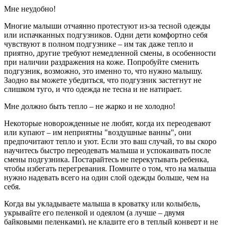
Мне неудобно!
Многие малыши отчаянно протестуют из-за тесной одежды
или испачканных подгузников.
Одни дети комфортно себя
чувствуют в полном подгузнике – им так даже тепло и
приятно, другие требуют немедленной смены, в особенности
при наличии раздражения на коже. Попробуйте сменить
подгузник, возможно, это именно то, что нужно малышу.
Заодно вы можете убедиться, что подгузник застегнут не
слишком туго, и что одежда не тесна и не натирает.
Мне должно быть тепло – не жарко и не холодно!
Некоторые новорожденные не любят, когда их переодевают
или купают – им неприятны "воздушные ванны", они
предпочитают тепло и уют. Если это ваш случай, то вы скоро
научитесь быстро переодевать малыша и успокаивать после
смены подгузника. Постарайтесь не перекутывать ребенка,
чтобы избегать перегревания. Помните о том, что на малыша
нужно надевать всего на один слой одежды больше, чем на
себя.
Когда вы укладываете малыша в кроватку или колыбель,
укрывайте его пеленкой и одеялом (а лучше – двумя
байковыми пеленками), не кладите его в теплый конверт и не