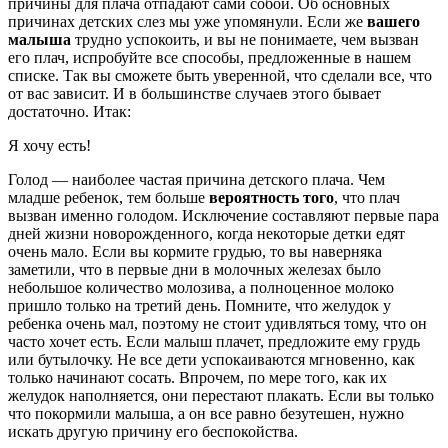
причины для плача отпадают сами собой. Об основных
причинах детских слез мы уже упомянули. Если же
вашего
малыша
трудно успокоить, и вы не понимаете, чем вызван
его плач, испробуйте все способы, предложенные в нашем
списке.
Так вы сможете быть уверенной, что сделали все, что
от вас зависит. И в большинстве случаев этого бывает
достаточно. Итак:
Я хочу есть!
Голод — наиболее частая причина детского плача. Чем
младше ребенок, тем больше
вероятность того
, что плач
вызван именно голодом. Исключение составляют первые пара
дней жизни новорожденного, когда некоторые детки едят
очень мало. Если вы кормите грудью, то вы наверняка
заметили, что в первые дни в молочных железах было
небольшое количество молозива, а полноценное молоко
пришло только на третий день. Помните, что желудок у
ребенка очень мал, поэтому не стоит удивляться тому, что он
часто хочет есть. Если малыш плачет, предложите ему грудь
или бутылочку. Не все дети успокаиваются мгновенно, как
только начинают сосать. Впрочем, по мере того, как их
желудок наполняется, они перестают плакать. Если вы только
что покормили малыша, а он все равно безутешен, нужно
искать другую причину его беспокойства.