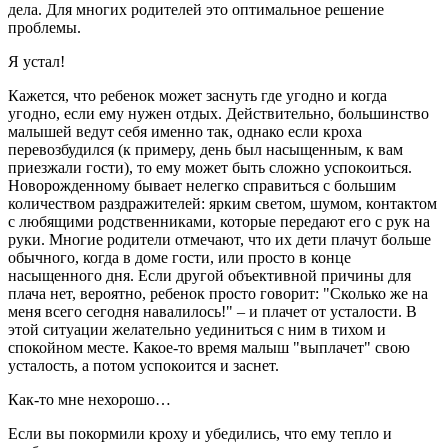
дела.
Для многих родителей это оптимальное решение
проблемы.
Я устал!
Кажется, что ребенок может заснуть где угодно и когда
угодно, если ему нужен отдых. Действительно, большинство
малышей ведут себя именно так, однако если кроха
перевозбудился (к примеру, день был насыщенным, к вам
приезжали гости), то ему может быть сложно успокоиться.
Новорожденному бывает нелегко справиться с большим
количеством раздражителей: ярким светом, шумом, контактом
с любящими родственниками, которые передают его с рук на
руки. Многие родители отмечают, что их дети плачут больше
обычного, когда в доме гости, или просто в конце
насыщенного дня. Если другой объективной причины для
плача нет, вероятно, ребенок просто говорит: "Сколько же на
меня всего сегодня навалилось!" – и плачет от усталости. В
этой ситуации желательно уединиться с ним в тихом и
спокойном месте. Какое-то время малыш "выплачет" свою
усталость, а потом успокоится и заснет.
Как-то мне нехорошо…
Если вы покормили кроху и убедились, что ему тепло и