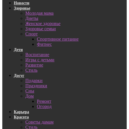
Новости
Здоровье
Молодая мама
Диеты
Женское здоровье
Здоровье семьи
Спорт
Спортивное питание
Фитнес
Дети
Воспитание
Игры с детьми
Развитие
Стиль
Досуг
Подарки
Праздники
Сны
Дом
Ремонт
Огород
Карьера
Красота
Советы дамам
Стиль