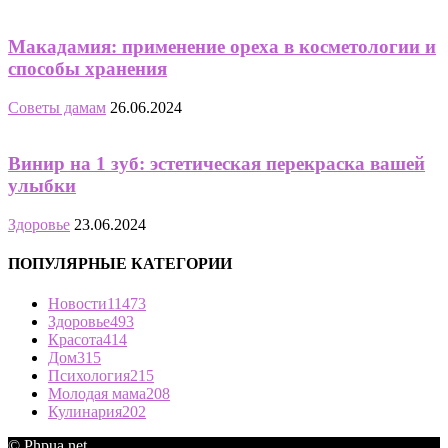
Макадамия: применение ореха в косметологии и
способы хранения
Советы дамам
26.06.2024
Винир на 1 зуб: эстетическая перекраска вашей
улыбки
Здоровье
23.06.2024
ПОПУЛЯРНЫЕ КАТЕГОРИИ
Новости
11473
Здоровье
493
Красота
414
Дом
315
Психология
215
Молодая мама
208
Кулинария
202
© Phpua.net