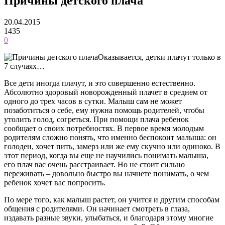
Причины детского плача
20.04.2015
1435
0
Оказывается, детки плачут только в
7 случаях…
Все дети иногда плачут, и это совершенно естественно.
Абсолютно здоровый новорожденный плачет в среднем от
одного до трех часов в сутки. Малыш сам не может
позаботиться о себе, ему нужна помощь родителей, чтобы
утолить голод, согреться. При помощи плача ребенок
сообщает о своих потребностях. В первое время молодым
родителям сложно понять, что именно беспокоит малыша: он
голоден, хочет пить, замерз или же ему скучно или одиноко. В
этот период, когда вы еще не научились понимать малыша,
его плач вас очень расстраивает. Но не стоит сильно
переживать – довольно быстро вы начнете понимать, о чем
ребенок хочет вас попросить.
По мере того, как малыш растет, он учится и другим способам
общения с родителями. Он начинает смотреть в глаза,
издавать разные звуки, улыбаться, и благодаря этому многие